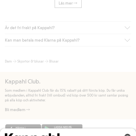
Läs mer
Är det fri frakt på Kappahl?
Kan man betala med Klarna på Kappahl?
Är du medlem i Kappahl Club har du alltid gratis frakt till butik
eller om du handlar för över 500kr med leverans till ombud
eller paketbox (gäller ej hemleverans). Frakten tas bort per
Ja, i samarbete med Klarna erbjuder vi smidig betalning med
Dam
Skjortor & blusar
Blusar
automatik efter du loggat in och identifierats som medlem.
bland annat faktura och swish men även andra betalningssätt.
Genom att lämna information i kassan godkänner du Klarnas
Annars kostar frakten 39kr för ombudsleverans eller paketskåp
villkor. Genom att klicka på "Slutför köp" godkänner du Kappahls
(Instabox) och 59kr vid hemleverans oavsett hur mycket du
Kappahl Club.
allmänna villkor.
Läs mer om Klarnas betalningsvillkor
(extern
handlar för.
länk).
Som medlem i Kappahl Club får du 15% rabatt på ditt första köp. Du får unika
Läs mer
Läs mer
erbjudanden, alltid fri frakt (till ombud) vid köp över 500 kr samt samlar poäng
på alla köp och aktiviteter.
Bli medlem