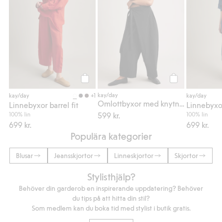
Köp
Köp
kay/day
+1
kay/day
kay/day
Omlottbyxor med knytning i sidan
Linnebyxor barrel fit
Linnebyxor
100% lin
599 kr.
100% lin
699 kr.
699 kr.
Populära kategorier
Blusar
Jeansskjortor
Linneskjortor
Skjortor
Stylisthjälp?
Behöver din garderob en inspirerande uppdatering? Behöver
du tips på att hitta din stil?
Som medlem kan du boka tid med stylist i butik gratis.