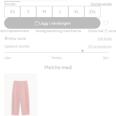
Storlek:
Storleksguide
XS
S
M
L
XL
2XL
Lägg i varukorgen
Linnebl
s fraktalternativ
Smidig betalning med Klarna.
Gratis fraktalternativ
Hitta i butik
Välj butik
Upplevd storlek
33
recensioner
4
Liten
Perfekt
Stor
utav
Baserat
5
Matcha med
på
26
betyg