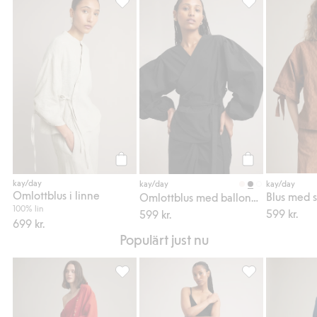
Omlottblus i linne, Lägg till i favoriter
Omlottblus med b
Köp
Köp
kay/day
kay/day
kay/day
Omlottblus i linne
Blus med s
Omlottblus med ballongärm
100% lin
599 kr.
599 kr.
699 kr.
Populärt just nu
Linnebyxor barrel fit, Lägg till i favoriter
Omlottbyxor med 