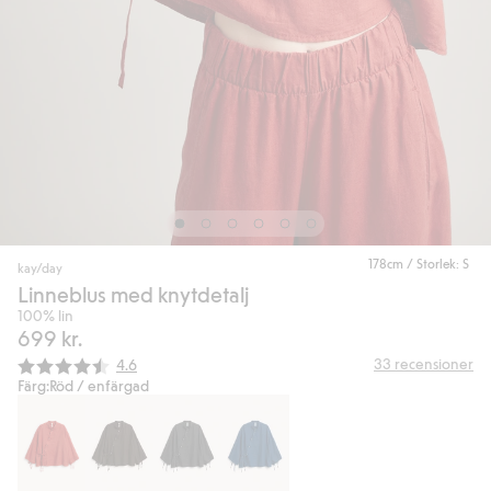
178cm / Storlek: S
kay/day
Linneblus med knytdetalj
100% lin
699 kr.
Snittbetyg:
33
recensioner
4.6
Färg:
Röd / enfärgad