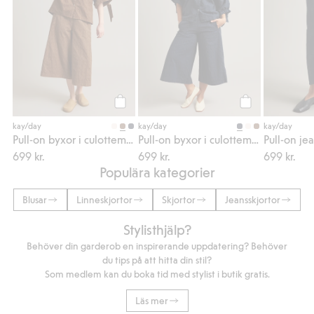
Köp
Köp
kay/day
kay/day
kay/day
Pull-on byxor i culottemodell
Pull-on byxor i culottemodell
699 kr.
699 kr.
699 kr.
Populära kategorier
Blusar
Linneskjortor
Skjortor
Jeansskjortor
Stylisthjälp?
Behöver din garderob en inspirerande uppdatering? Behöver
du tips på att hitta din stil?
Som medlem kan du boka tid med stylist i butik gratis.
Läs mer