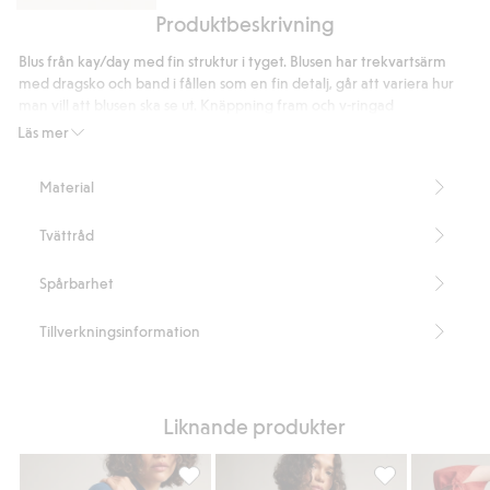
Produktbeskrivning
Pull-
on
Blus från kay/day med fin struktur i tyget. Blusen har trekvartsärm
byxor
med dragsko och band i fållen som en fin detalj, går att variera hur
i
man vill att blusen ska se ut. Knäppning fram och v-ringad
culottemodell
halsringning. Oversized passform med nedhasade axlar.
Läs mer
Oversized passform
Dragsko vid ärmslut
Material
Knäppning fram
V-ringad
Tvättråd
Nedhasade axlar
Del av ett set
Längd 70 cm i storlek S
Spårbarhet
Innehåller 100% ekologisk bomull
Artikelnummer
:
862706
Tillverkningsinformation
Organic cotton
Liknande produkter