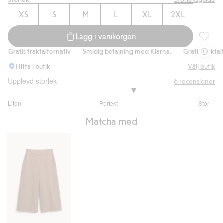
XS
S
M
L
XL
2XL
Lägg i varukorgen
Blus med
Gratis fraktalternativ
Smidig betalning med Klarna.
Gratis fraktaltern
Hitta i butik
Välj butik
Upplevd storlek
6
recensioner
3.5
Liten
Perfekt
Stor
utav
Baserat
5
Matcha med
på
4
betyg