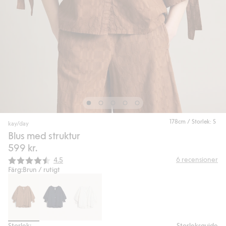
178cm / Storlek: S
kay/day
Blus med struktur
599 kr.
Snittbetyg:
6
recensioner
4.5
Färg:
Brun / rutigt
Storlek:
Storleksguide