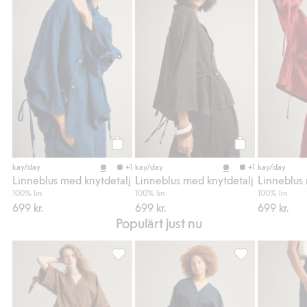
Linneblus med knytdetalj, Lägg till i favori
Linneblus med kn
Köp
Köp
+1
+1
kay/day
kay/day
kay/day
Linneblus med knytdetalj
Linneblus med knytdetalj
Linneblus
100% lin
100% lin
100% lin
699 kr.
699 kr.
699 kr.
Populärt just nu
Pull-on byxor i culottemodell, Lägg till i fa
Pull-on byxor i c