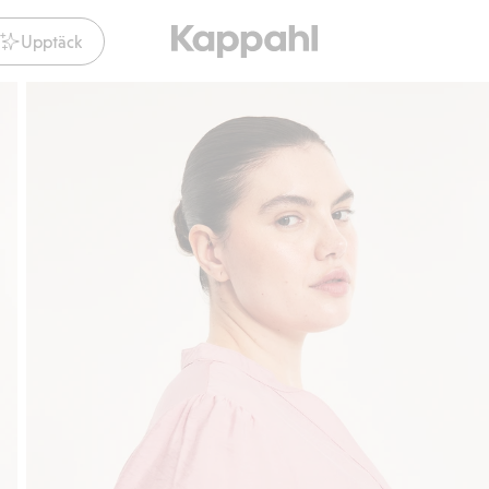
Upptäck
Gratis fraktalternativ
Smidig betalning med Klarn