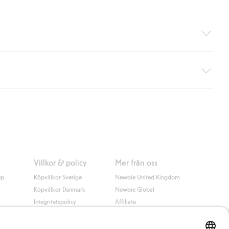
äller ej hemleverans). Frakten tas bort per automatik efter du
 information i kassan godkänner du Klarnas villkor. Genom att
Villkor & policy
Mer från oss
up
Köpvillkor Sverige
Newbie United Kingdom
Köpvillkor Danmark
Newbie Global
Integritetspolicy
Affiliate
Cookiepolicy
Studentrabatt
Villkor #YesKappahl