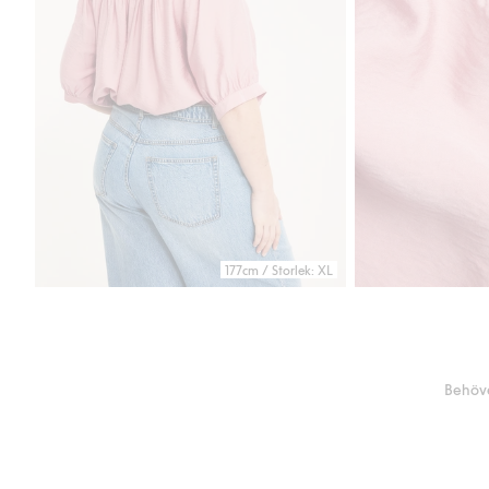
177cm / Storlek: XL
Behöve