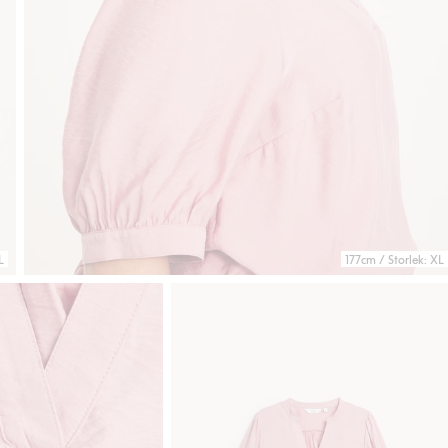
L
177cm / Storlek: XL