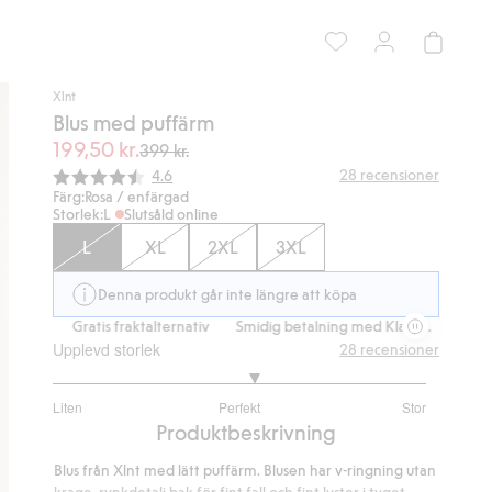
Xlnt
Blus med puffärm
199,50 kr.
399 kr.
Snittbetyg:
28
recensioner
4.6
Färg:
Rosa / enfärgad
Storlek:
L
Slutsåld online
L
XL
2XL
3XL
Denna produkt går inte längre att köpa
a.
Gratis fraktalternativ
Smidig betalning med Klarna.
Gratis frak
Upplevd storlek
28
recensioner
3.173913043478261
Liten
Perfekt
Stor
utav
Baserat
Produktbeskrivning
5
på
Blus från Xlnt med lätt puffärm. Blusen har v-ringning utan
23
krage, rynkdetalj bak för fint fall och fint lyster i tyget.