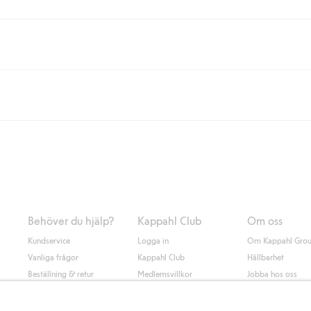
eller om du handlar för över 500kr med leverans till ombud eller paketbox (g
Instabox) och 59kr vid hemleverans oavsett hur mycket du handlar för.
nd annat faktura och swish men även andra betalningssätt. Genom att lämna
s mer om Klarnas betalningsvillkor
(extern länk).
Behöver du hjälp?
Kappahl Club
Om oss
Kundservice
Logga in
Om Kappahl Gro
Vanliga frågor
Kappahl Club
Hållbarhet
Beställning & retur
Medlemsvillkor
Jobba hos oss
Kontakta oss
Press & nyheter
Hitta butik
Tillgänglighet