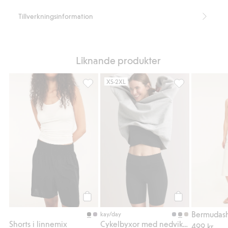
Tillverkningsinformation
Liknande produkter
XS-2XL
Shorts i linnemix, Lägg till i favoriter
Cykelbyxor med n
Köp
Köp
kay/day
Shorts i linnemix
Cykelbyxor med nedvikbar midja
499 kr.