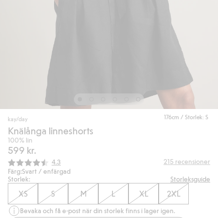
176cm / Storlek: S
kay/day
Knälånga linneshorts
100% lin
599 kr.
Snittbetyg:
215
recensioner
4.3
Färg:
Svart / enfärgad
Storlek:
Storleksguide
XS
S
M
L
XL
2XL
Bevaka och få e-post när din storlek finns i lager igen.