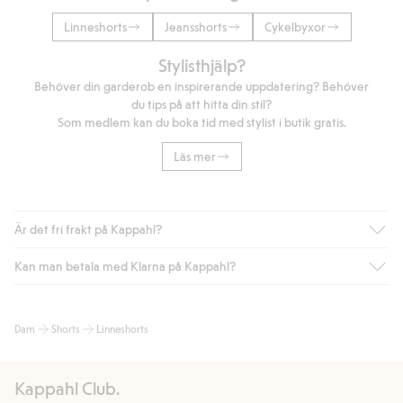
Linneshorts
Jeansshorts
Cykelbyxor
Stylisthjälp?
Behöver din garderob en inspirerande uppdatering? Behöver
du tips på att hitta din stil?
Som medlem kan du boka tid med stylist i butik gratis.
Läs mer
Är det fri frakt på Kappahl?
Kan man betala med Klarna på Kappahl?
Är du medlem i Kappahl Club har du alltid gratis frakt till butik
eller om du handlar för över 500kr med leverans till ombud
eller paketbox (gäller ej hemleverans). Frakten tas bort per
Ja, i samarbete med Klarna erbjuder vi smidig betalning med
Dam
Shorts
Linneshorts
automatik efter du loggat in och identifierats som medlem.
bland annat faktura och swish men även andra betalningssätt.
Genom att lämna information i kassan godkänner du Klarnas
Annars kostar frakten 39kr för ombudsleverans eller paketskåp
villkor. Genom att klicka på "Slutför köp" godkänner du Kappahls
(Instabox) och 59kr vid hemleverans oavsett hur mycket du
Kappahl Club.
allmänna villkor.
Läs mer om Klarnas betalningsvillkor
(extern
handlar för.