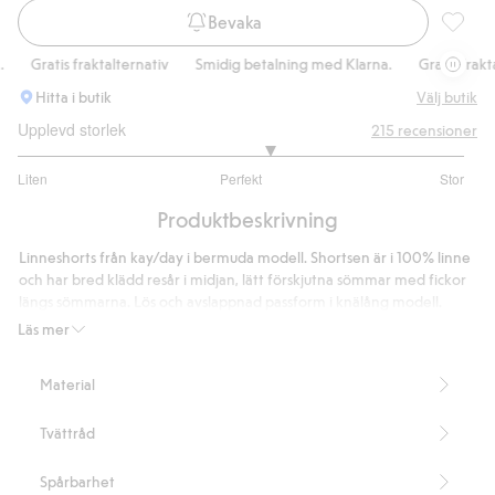
Bevaka
Knälång
Gratis fraktalternativ
Smidig betalning med Klarna.
Gratis fraktalt
Hitta i butik
Välj butik
Upplevd storlek
215
recensioner
3.258064516129032
Liten
Perfekt
Stor
utav
Baserat
5
Produktbeskrivning
på
155
Linneshorts från kay/day i bermuda modell. Shortsen är i 100% linne
betyg
och har bred klädd resår i midjan, lätt förskjutna sömmar med fickor
längs sömmarna. Lös och avslappnad passform i knälång modell.
Lös och avslappnad passform
Läs mer
Bermuda modell
Knälång
Material
Bred resår i midjan
Fickor i sidorna
Tvättråd
Innerbanslängd 27 cm i storlek S
Innehåller 100% Masters of FLAX FIBRE™ lin
Artikelnummer
:
433623
Spårbarhet