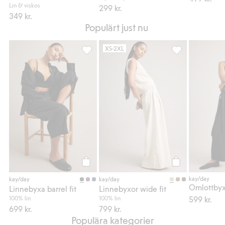
Lin & viskos
299 kr.
349 kr.
Populärt just nu
XS-2XL
Linnebyxa barrel fit, Lägg till i favoriter
Linnebyxor wide f
Köp
Köp
kay/day
kay/day
kay/day
Linnebyxa barrel fit
Linnebyxor wide fit
100% lin
100% lin
599 kr.
699 kr.
799 kr.
Populära kategorier