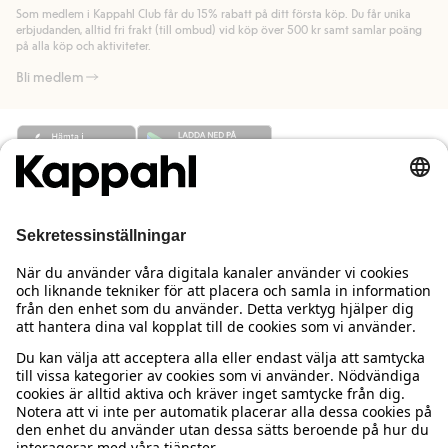
länk).
Som medlem i Kappahl Club får du 15% rabatt på ditt första köp. Du får unika
Läs mer
Läs mer
erbjudanden, alltid fri frakt (till ombud) vid köp över 500 kr samt samlar poäng
på alla köp och aktiviteter.
Bli medlem
Behöver du hjälp?
Kundservice
Kappahl Club
Vanliga frågor
Logga in
Om oss
Beställning & retur
Kappahl Club
Om Kappahl Group
Villkor & policy