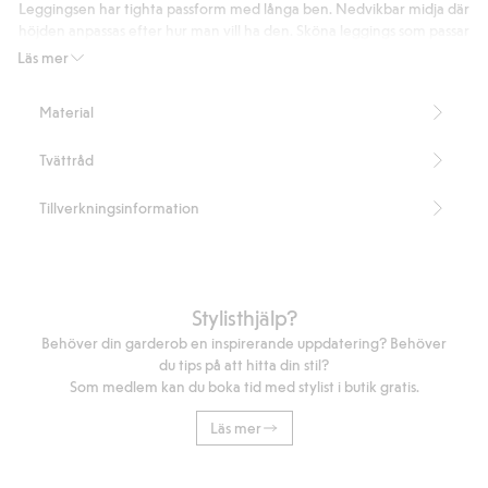
betyg
Leggingsen har tighta passform med långa ben. Nedvikbar midja där
höjden anpassas efter hur man vill ha den. Sköna leggings som passar
lika bra till lågintensiv träning eller som loungebyxor hemma.
Läs mer
Tight passform
Hellång
Material
Nedvikbar midja
Innerbenslängd 70 cm i storlek S
Tvättråd
Denna produkt innehåller 93% LENZING™ ECOVERO™-fibrer.
Artikelnummer
:
318071
Tillverkningsinformation
LIVAECO BY BIRLA CELLULOSE™ Blend
Stylisthjälp?
Behöver din garderob en inspirerande uppdatering? Behöver
du tips på att hitta din stil?
Som medlem kan du boka tid med stylist i butik gratis.
Läs mer