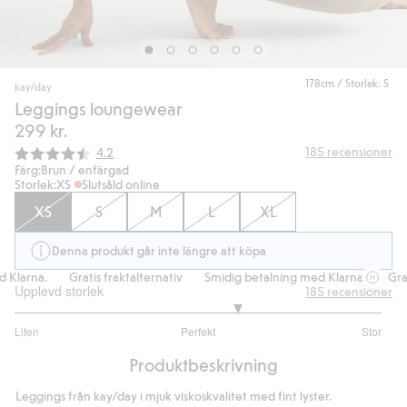
178cm / Storlek: S
kay/day
Leggings loungewear
299 kr.
Snittbetyg:
185
recensioner
4.2
Färg:
Brun / enfärgad
Storlek:
XS
Slutsåld online
XS
S
M
L
XL
Denna produkt går inte längre att köpa
Klarna.
Gratis fraktalternativ
Smidig betalning med Klarna.
Grati
Upplevd storlek
185
recensioner
3.426470588235294
Liten
Perfekt
Stor
utav
Baserat
5
Produktbeskrivning
på
136
Leggings från kay/day i mjuk viskoskvalitet med fint lyster.