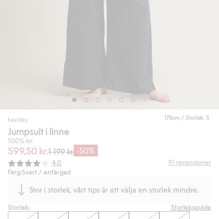
178cm / Storlek: S
kay/day
Jumpsuit i linne
100% lin
599,50 kr.
-50%
1 199 kr.
Snittbetyg:
91
recensioner
4.0
Färg:
Svart / enfärgad
Stor i storlek, vårt tips är att välja en storlek mindre.
Storlek:
Storleksguide