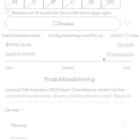
XS
S
M
L
XL
2XL
Bevaka och få e-post när din storlek finns i lager igen.
Bevaka
Jumpsuit
ratis fraktalternativ
Smidig betalning med Klarna.
Gratis fraktaltern
Hitta i butik
Välj butik
Upplevd storlek
91
recensioner
4.162162162162162
Liten
Perfekt
Stor
utav
Baserat
5
Produktbeskrivning
på
74
Jumpsuit från kay/day i 100% linne. Överdelen är omlott och har
betyg
korta nedhasande ärmar, dragsko med knytband i midjan. Benen är
vida, långa och med lös passform. Fickor i sidosömmarna. Går att
bäras åt båda håll för en varierad look.
Läs mer
Generös och lös passform
Omlottmodell
Material
Dragsko med knytband i midjan
Vida ben
Tvättråd