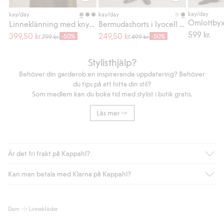
Köp
Köp
kay/day
kay/day
kay/day
Linneklänning med knytskärp
Bermudashorts i lyocell och bomullsmix
599 kr.
399,50 kr.
249,50 kr.
-50%
-50%
799 kr.
499 kr.
Stylisthjälp?
Behöver din garderob en inspirerande uppdatering? Behöver
du tips på att hitta din stil?
Som medlem kan du boka tid med stylist i butik gratis.
Läs mer
Är det fri frakt på Kappahl?
Kan man betala med Klarna på Kappahl?
Är du medlem i Kappahl Club har du alltid gratis frakt till butik
eller om du handlar för över 500kr med leverans till ombud
eller paketbox (gäller ej hemleverans). Frakten tas bort per
Ja, i samarbete med Klarna erbjuder vi smidig betalning med
Dam
Linnekläder
automatik efter du loggat in och identifierats som medlem.
bland annat faktura och swish men även andra betalningssätt.
Genom att lämna information i kassan godkänner du Klarnas