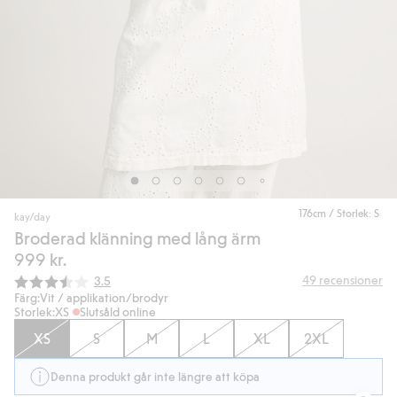
176cm / Storlek: S
kay/day
Broderad klänning med lång ärm
999 kr.
Snittbetyg:
49
recensioner
3.5
Färg:
Vit / applikation/brodyr
Storlek:
XS
Slutsåld online
XS
S
M
L
XL
2XL
Denna produkt går inte längre att köpa