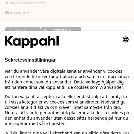
på alla köp och aktiviteter.
Bli medlem
Behöver du hjälp?
Kundservice
Kappahl Club
Vanliga frågor
Logga in
Om oss
Beställning & retur
Kappahl Club
Om Kappahl Group
Villkor & policy
Kontakta oss
Medlemsvillkor
Hållbarhet
Köpvillkor Sverige
Mer från oss