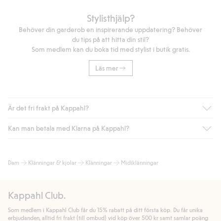
Stylisthjälp?
Behöver din garderob en inspirerande uppdatering? Behöver
du tips på att hitta din stil?
Som medlem kan du boka tid med stylist i butik gratis.
Läs mer
Är det fri frakt på Kappahl?
Kan man betala med Klarna på Kappahl?
Är du medlem i Kappahl Club har du alltid gratis frakt till butik
eller om du handlar för över 500kr med leverans till ombud
eller paketbox (gäller ej hemleverans). Frakten tas bort per
Ja, i samarbete med Klarna erbjuder vi smidig betalning med
Dam
Klänningar & kjolar
Klänningar
Midiklänningar
automatik efter du loggat in och identifierats som medlem.
bland annat faktura och swish men även andra betalningssätt.
Genom att lämna information i kassan godkänner du Klarnas
Annars kostar frakten 39kr för ombudsleverans eller paketskåp
villkor. Genom att klicka på "Slutför köp" godkänner du Kappahls
(Instabox) och 59kr vid hemleverans oavsett hur mycket du
Kappahl Club.
allmänna villkor.
Läs mer om Klarnas betalningsvillkor
(extern
handlar för.
länk).
Som medlem i Kappahl Club får du 15% rabatt på ditt första köp. Du får unika
Läs mer
Läs mer
erbjudanden, alltid fri frakt (till ombud) vid köp över 500 kr samt samlar poäng