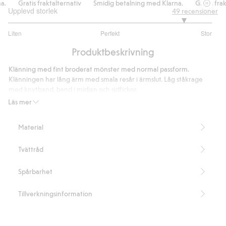
Gratis fraktalternativ
Smidig betalning med Klarna.
Gratis frakt
Upplevd storlek
49
recensioner
4.463414634146342
Liten
Perfekt
Stor
utav
Baserat
5
Produktbeskrivning
på
41
Klänning med fint broderat mönster med normal passform.
betyg
Klänningen har lång ärm med smala resår i ärmslut. Låg ståkrage
med knytband, band i midjan och sidfickor.
Läs mer
kay/day
En kollektion med tidlös design av enkla plagg med fina detaljer.
Material
Passformen är ledig och generös. Sköna plagg för träningen,
promenaden, på resan eller för stunderna hemma.
Tvättråd
Normal passform
Sidfickor
Längd 118 cm i storlek S.
Spårbarhet
Innehåller 100% ekologisk bomull.
Artikelnummer
:
447656
Tillverkningsinformation
Organic cotton