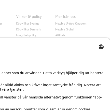
Villkor & policy
Mer från oss
up
Köpvillkor Sverige
Newbie United Kingdom
Köpvillkor Danmark
Newbie Global
Integritetspolicy
Affiliate
Cookiepolicy
Studentrabatt
Villkor #YesKappahl
#YesNewbie