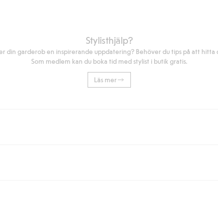
Stylisthjälp?
r din garderob en inspirerande uppdatering? Behöver du tips på att hitta di
Som medlem kan du boka tid med stylist i butik gratis.
Läs mer
eller om du handlar för över 500kr med leverans till ombud eller paketbox (g
Instabox) och 59kr vid hemleverans oavsett hur mycket du handlar för.
nd annat faktura och swish men även andra betalningssätt. Genom att lämna
s mer om Klarnas betalningsvillkor
(extern länk).