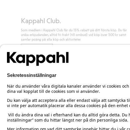
Läs mer
Kappahl Club.
Som medlem i Kappahl Club får du 15% rabatt på ditt första köp. Du får
unika erbjudanden, alltid fri frakt (till ombud) vid köp över 500 kr samt
samlar poäng på alla köp och aktiviteter.
Bli medlem
Sweden
Ändra land
Cookies