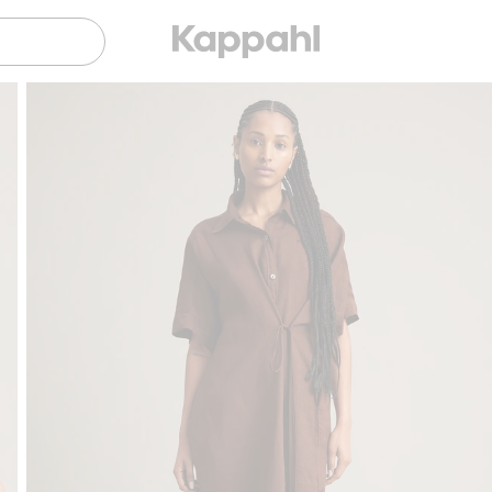
Gratis fraktalternativ
Smidig betalning med Klarna.
Gratis frakta