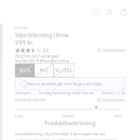
kay/day
Skjortklänning i linne
999 kr.
Snittbetyg:
37
recensioner
3.9
Färg:
Vinröd / enfärgad
Storlek:
XS/S
Slutsåld online
XS/S
M/L
XL/2XL
Denna produkt går inte längre att köpa
lternativ
Smidig betalning med Klarna.
Gratis fraktalternativ
Smi
Upplevd storlek
37
recensioner
4.090909090909091
Liten
Perfekt
Stor
utav
Baserat
Produktbeskrivning
5
på
Linneklänning i skjortmodell. Klänningen har en
33
avslappnad passform, sidfickor och en dragsko i midjan