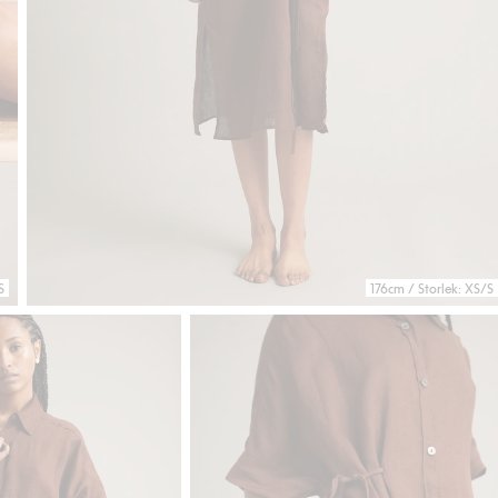
S
176cm / Storlek: XS/S