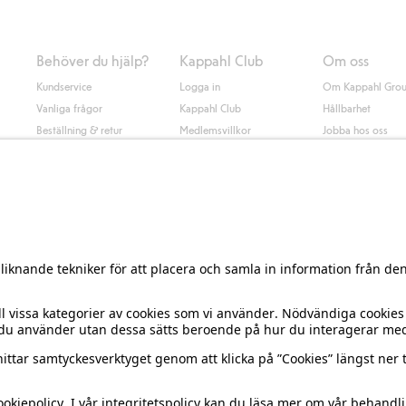
Behöver du hjälp?
Kappahl Club
Om oss
Kundservice
Logga in
Om Kappahl Gro
Vanliga frågor
Kappahl Club
Hållbarhet
Beställning & retur
Medlemsvillkor
Jobba hos oss
Kontakta oss
Press & nyheter
Hitta butik
Tillgänglighet
Presentkortssaldo
Personal styling
Ångra ditt köp