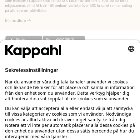
Som medlem i Kappahl Club får du 15% rabatt på ditt första köp. Du får unika
Läs mer
Läs mer
erbjudanden, alltid fri frakt (till ombud) vid köp över 500 kr samt samlar poäng
på alla köp och aktiviteter.
Bli medlem
Behöver du hjälp?
Kundservice
Kappahl Club
Vanliga frågor
Logga in
Om oss
Beställning & retur
Kappahl Club
Om Kappahl Group
Villkor & policy
Kontakta oss
Medlemsvillkor