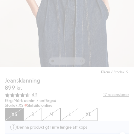
174cm / Storlek: S
Jeansklänning
899 kr.
Snittbetyg:
17
recensioner
4.2
Färg:
Mörk denim / enfärgad
Storlek:
XS
Slutsåld online
XS
S
M
L
XL
Denna produkt går inte längre att köpa