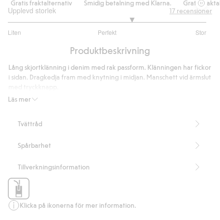
Gratis fraktalternativ
Smidig betalning med Klarna.
Gratis fraktalt
Upplevd storlek
17
recensioner
3.5
Liten
Perfekt
Stor
utav
Baserat
5
Produktbeskrivning
på
16
Lång skjortklänning i denim med rak passform. Klänningen har fickor
betyg
i sidan. Dragkedja fram med knytning i midjan. Manschett vid ärmslut
med tryckknapp.
Rak passform
Läs mer
Längd 126cm i Storlek S
Artikelnummer
:
485342
Tvättråd
Spårbarhet
Tillverkningsinformation
Klicka på ikonerna för mer information.