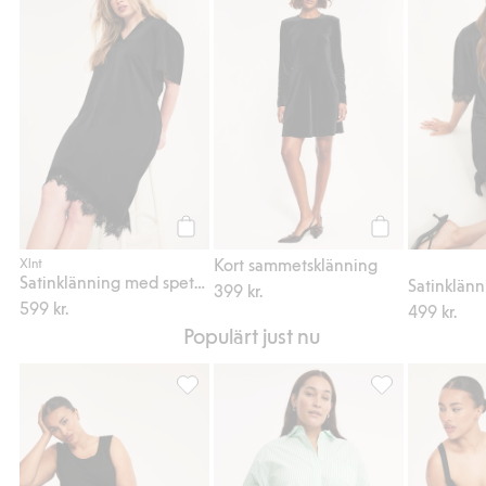
Satinklänning med spetskant, Lägg till i fav
Kort sammetsklän
Köp
Köp
Kort sammetsklänning
Xlnt
Satinklänning med spetskant
399 kr.
599 kr.
499 kr.
Populärt just nu
Linne i viskosmix, Lägg till i favoriter
Cykelbyxor i visk