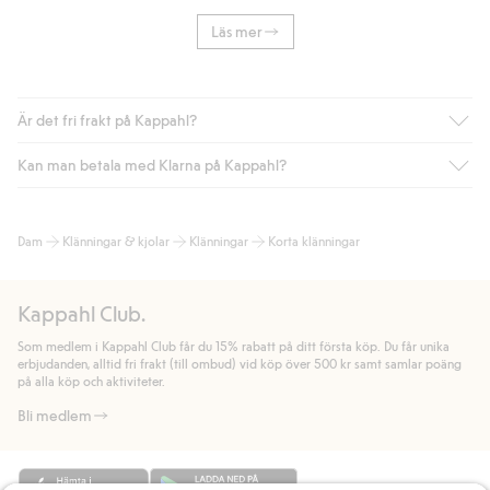
Läs mer
Är det fri frakt på Kappahl?
Kan man betala med Klarna på Kappahl?
Är du medlem i Kappahl Club har du alltid gratis frakt till butik
eller om du handlar för över 500kr med leverans till ombud
eller paketbox (gäller ej hemleverans). Frakten tas bort per
Ja, i samarbete med Klarna erbjuder vi smidig betalning med
Dam
Klänningar & kjolar
Klänningar
Korta klänningar
automatik efter du loggat in och identifierats som medlem.
bland annat faktura och swish men även andra betalningssätt.
Genom att lämna information i kassan godkänner du Klarnas
Annars kostar frakten 39kr för ombudsleverans eller paketskåp
villkor. Genom att klicka på "Slutför köp" godkänner du Kappahls
(Instabox) och 59kr vid hemleverans oavsett hur mycket du
Kappahl Club.
allmänna villkor.
Läs mer om Klarnas betalningsvillkor
(extern
handlar för.
länk).
Som medlem i Kappahl Club får du 15% rabatt på ditt första köp. Du får unika
Läs mer
Läs mer
erbjudanden, alltid fri frakt (till ombud) vid köp över 500 kr samt samlar poäng
på alla köp och aktiviteter.
Bli medlem