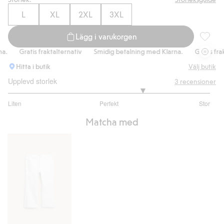
L
XL
2XL
3XL
Lägg i varukorgen
Slipklä
Gratis fraktalternativ
Smidig betalning med Klarna.
Gratis frakta
Hitta i butik
Välj butik
Upplevd storlek
3
recensioner
3.666666666666667
Liten
Perfekt
Stor
utav
Baserat
5
Matcha med
på
3
betyg