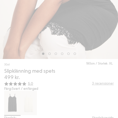
180cm / Storlek: XL
Xlnt
Slipklänning med spets
499 kr.
Snittbetyg:
3
recensioner
5.0
Färg:
Svart / enfärgad
Storlek:
Storleksguide