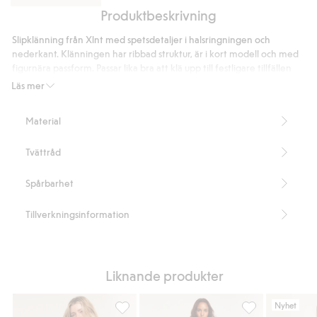
Produktbeskrivning
Cropped
flare
Slipklänning från Xlnt med spetsdetaljer i halsringningen och
jeans
nederkant. Klänningen har ribbad struktur, är i kort modell och med
high
figurnära passform. Passar lika bra att klä upp till festligare tillfällen
waist
som att bära till vardag.
Läs mer
Figurnära passform
Kort i modellen
Material
Smala axelband
Spetsdetaljer
Tvättråd
Längd 75 cm i storlek XL
Innehåller 95% återvunnen polyester
Artikelnummer
:
938720
Spårbarhet
Recycled Polyester
Tillverkningsinformation
Liknande produkter
Nyhet