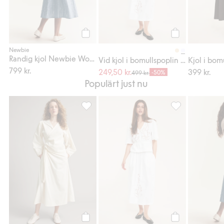
Köp
Köp
Newbie
Randig kjol Newbie Woman
Vid kjol i bomullspoplin med brodyr
Kjol i bom
799 kr.
249,50 kr.
399 kr.
-50%
499 kr.
Populärt just nu
Omlottkjol med knytning i sidan, Lägg till i
Vid kjol i bomul