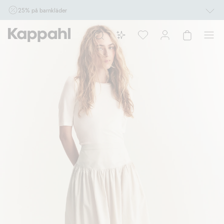
25% på barnkläder
Gäller online vid köp av 2 eller fler varor som ingår i erbjudandet tom den 10/8 kl
10.00. Ej Newbie. Gäller för dig som är eller blir medlem. Kan ej kombineras med
andra rabatter eller erbjudanden.
Shoppa nu