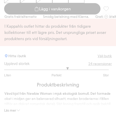
Lägg i varukorgen
Kjol me
Gratis fraktalternativ
Smidig betalning med Klarna.
Gratis fraktalte
I Kappahls outlet hittar du produkter från tidigare
kollektioner till ett lägre pris. Det ursprungliga priset avser
produktens pris vid försäljningsstart.
Hitta i butik
Välj butik
Upplevd storlek
24
recensioner
3.421052631578947
Liten
Perfekt
Stor
utav
Baserat
5
Produktbeskrivning
på
19
Vävd kjol från Newbie Woman i mjuk ekologisk bomull. Det formade
betyg
oket i midjan ger en balanserad silhuett, medan broderierna i fållen
tillför en diskret romantisk detalj. Slät linning framtill och resår baktill
ger både stil och komfort.
Läs mer
Kjolens längd 85: cm i storlek S.