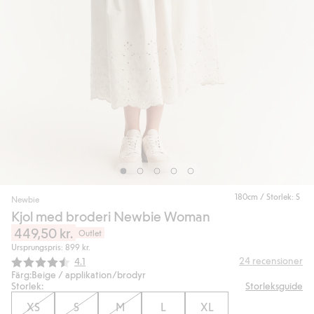
180cm / Storlek: S
Newbie
Kjol med broderi Newbie Woman
449,50 kr.
Outlet
Ursprungspris: 899 kr.
Snittbetyg:
24
recensioner
4.1
Färg:
Beige / applikation/brodyr
Storlek:
Storleksguide
XS
S
M
L
XL