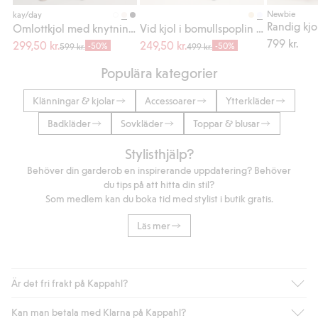
Köp
Köp
Newbie
kay/day
Omlottkjol med knytning i sidan
Vid kjol i bomullspoplin med brodyr
799 kr.
299,50 kr.
249,50 kr.
-50%
-50%
599 kr.
499 kr.
Populära kategorier
Klänningar & kjolar
Accessoarer
Ytterkläder
Badkläder
Sovkläder
Toppar & blusar
Stylisthjälp?
Behöver din garderob en inspirerande uppdatering? Behöver
du tips på att hitta din stil?
Som medlem kan du boka tid med stylist i butik gratis.
Läs mer
Är det fri frakt på Kappahl?
Kan man betala med Klarna på Kappahl?