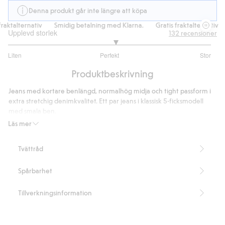
Denna produkt går inte längre att köpa
aktalternativ
Smidig betalning med Klarna.
Gratis fraktalternativ
Upplevd storlek
132
recensioner
3.12
Liten
Perfekt
Stor
utav
Baserat
5
Produktbeskrivning
på
100
Jeans med kortare benlängd, normalhög midja och tight passform i
betyg
extra stretchig denimkvalitet. Ett par jeans i klassisk 5-ficksmodell
med smala ben.
Läs mer
- Kortare benlängd
- Normalhög midja
Tvättråd
- Smal passform
- Klassisk 5-ficksmodell
Spårbarhet
- Innerbenslängd 72 cm i storlek 50
- Tillverkad i en tvättprocess med minskad förbrukning av vatten,
energi och kemikalier.
Tillverkningsinformation
- Genom att handla produkti bomull från oss, stödjer du Kappahls
investering i Better Cottons arbete. Produkten är framskaffad via ett
massbalanssystem vilket innebär att man inte kan säkerställa att den