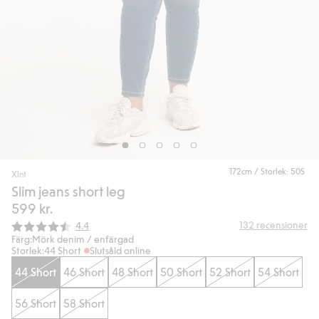
172cm / Storlek: 50S
Xlnt
Slim jeans short leg
599 kr.
Snittbetyg:
132
recensioner
4.4
Färg:
Mörk denim / enfärgad
Storlek:
44 Short
Slutsåld online
44 Short
46 Short
48 Short
50 Short
52 Short
54 Short
56 Short
58 Short