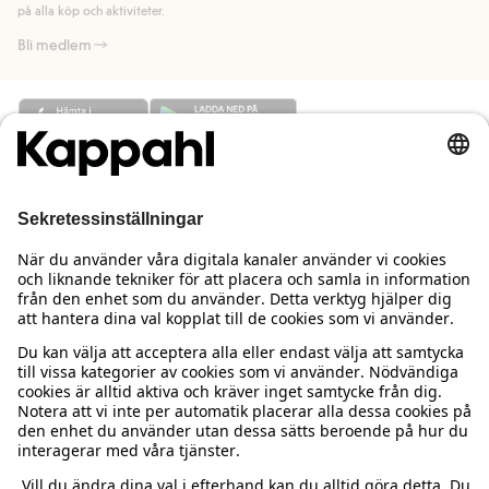
på alla köp och aktiviteter.
Bli medlem
Behöver du hjälp?
Kundservice
Kappahl Club
Vanliga frågor
Logga in
Om oss
Beställning & retur
Kappahl Club
Om Kappahl Group
Villkor & policy
Kontakta oss
Medlemsvillkor
Hållbarhet
Köpvillkor Sverige
Mer från oss