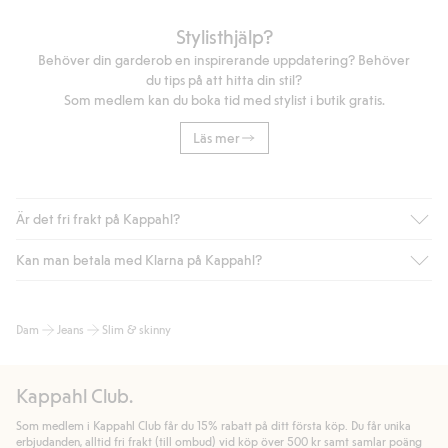
innehåller Better Cotton. Läs mer på BetterCotton.org/MassBalance.
Artikelnummer
:
216630
Stylisthjälp?
Behöver din garderob en inspirerande uppdatering? Behöver
du tips på att hitta din stil?
Som medlem kan du boka tid med stylist i butik gratis.
Läs mer
Är det fri frakt på Kappahl?
Kan man betala med Klarna på Kappahl?
Är du medlem i Kappahl Club har du alltid gratis frakt till butik
eller om du handlar för över 500kr med leverans till ombud
eller paketbox (gäller ej hemleverans). Frakten tas bort per
Ja, i samarbete med Klarna erbjuder vi smidig betalning med
Dam
Jeans
Slim & skinny
automatik efter du loggat in och identifierats som medlem.
bland annat faktura och swish men även andra betalningssätt.
Genom att lämna information i kassan godkänner du Klarnas
Annars kostar frakten 39kr för ombudsleverans eller paketskåp
villkor. Genom att klicka på "Slutför köp" godkänner du Kappahls
(Instabox) och 59kr vid hemleverans oavsett hur mycket du
Kappahl Club.
allmänna villkor.
Läs mer om Klarnas betalningsvillkor
(extern
handlar för.
länk).
Som medlem i Kappahl Club får du 15% rabatt på ditt första köp. Du får unika
Läs mer
Läs mer
erbjudanden, alltid fri frakt (till ombud) vid köp över 500 kr samt samlar poäng