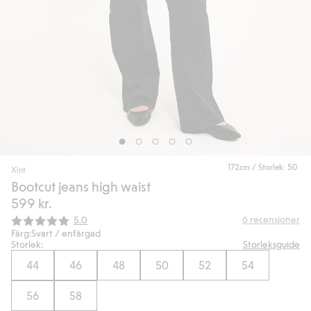
172cm / Storlek: 50
Xlnt
Bootcut jeans high waist
599 kr.
Snittbetyg:
6
recensioner
5.0
Färg:
Svart / enfärgad
Storlek:
Storleksguide
44
46
48
50
52
54
56
58