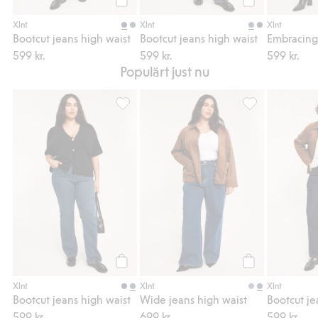
Köp
Köp
Xlnt
Xlnt
Xlnt
Bootcut jeans high waist
Bootcut jeans high waist
599 kr.
599 kr.
599 kr.
Populärt just nu
Bootcut jeans high waist, Lägg till i favorit
Wide jeans high 
Köp
Köp
Xlnt
Xlnt
Xlnt
Bootcut jeans high waist
Wide jeans high waist
Bootcut je
599 kr.
699 kr.
599 kr.