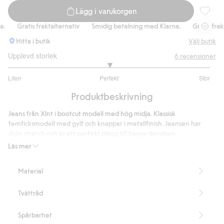
Lägg i varukorgen
Bootcut 
Gratis fraktalternativ
Smidig betalning med Klarna.
Gratis frakta
Hitta i butik
Välj butik
Upplevd storlek
6
recensioner
3
Liten
Perfekt
Stor
utav
Baserat
5
Produktbeskrivning
på
5
Jeans från Xlnt i bootcut modell med hög midja. Klassisk
betyg
femficksmodell med gylf och knappar i metallfinish. Jeansen har
skön stretch och är ett perfekt plagg till basgarderoben.
Bootcut
Läs mer
Hög midja
Skön stretch
Material
Femficksmodell
Större vidd över vaden
Tvättråd
Innerbenslängd 82 cm i storlek 50
Artikelnummer
:
530956
Spårbarhet