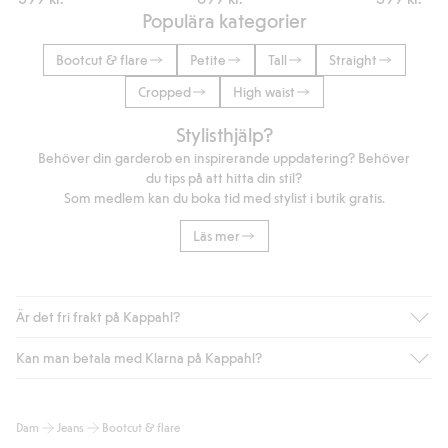
Populära kategorier
Bootcut & flare
Petite
Tall
Straight
Cropped
High waist
Stylisthjälp?
Behöver din garderob en inspirerande uppdatering? Behöver
du tips på att hitta din stil?
Som medlem kan du boka tid med stylist i butik gratis.
Läs mer
Är det fri frakt på Kappahl?
Kan man betala med Klarna på Kappahl?
Är du medlem i Kappahl Club har du alltid gratis frakt till butik
eller om du handlar för över 500kr med leverans till ombud
eller paketbox (gäller ej hemleverans). Frakten tas bort per
Ja, i samarbete med Klarna erbjuder vi smidig betalning med
Dam
Jeans
Bootcut & flare
automatik efter du loggat in och identifierats som medlem.
bland annat faktura och swish men även andra betalningssätt.