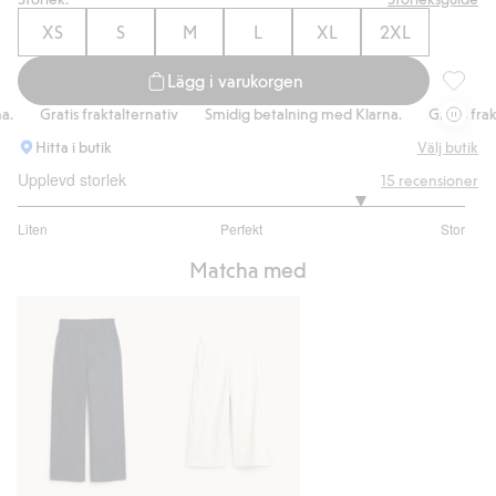
XS
S
M
L
XL
2XL
Lägg i varukorgen
Blouson
Gratis fraktalternativ
Smidig betalning med Klarna.
Gratis fraktal
Hitta i butik
Välj butik
Upplevd storlek
15
recensioner
4.076923076923077
Liten
Perfekt
Stor
utav
Baserat
5
Matcha med
på
13
betyg