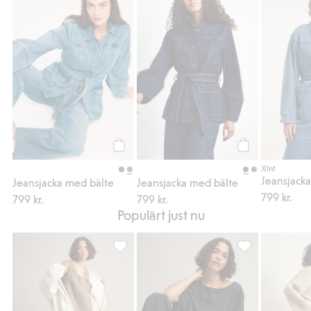
Jeansjacka med bälte, Lägg till i favoriter
Jeansjacka med b
Köp
Köp
Xlnt
Jeansjack
Jeansjacka med bälte
Jeansjacka med bälte
799 kr.
799 kr.
799 kr.
Populärt just nu
Pull-on jeans i culottemodell, Lägg till i fa
Trikåtopp, Lägg t