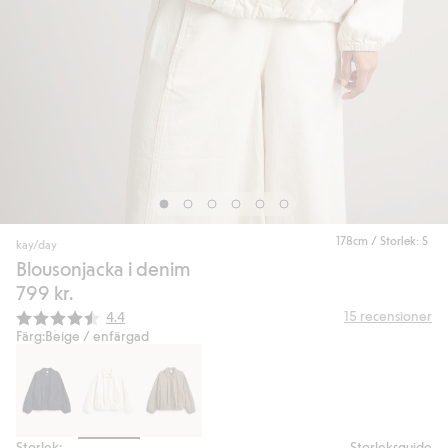
178cm / Storlek: S
kay/day
Blousonjacka i denim
799 kr.
Snittbetyg:
15
recensioner
4.4
Färg:
Beige / enfärgad
Storlek:
Storleksguide