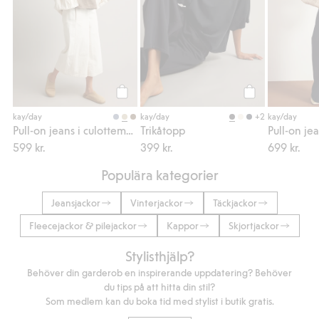
Köp
Köp
+2
kay/day
kay/day
kay/day
Pull-on jeans i culottemodell
Trikåtopp
Pull-on jea
599 kr.
399 kr.
699 kr.
Populära kategorier
Jeansjackor
Vinterjackor
Täckjackor
Fleecejackor & pilejackor
Kappor
Skjortjackor
Stylisthjälp?
Behöver din garderob en inspirerande uppdatering? Behöver
du tips på att hitta din stil?
Som medlem kan du boka tid med stylist i butik gratis.