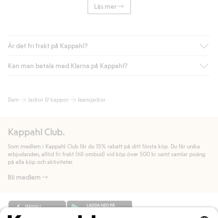
Läs mer
Är det fri frakt på Kappahl?
Kan man betala med Klarna på Kappahl?
Är du medlem i Kappahl Club har du alltid gratis frakt till butik
eller om du handlar för över 500kr med leverans till ombud
eller paketbox (gäller ej hemleverans). Frakten tas bort per
Ja, i samarbete med Klarna erbjuder vi smidig betalning med
Dam
Jackor & kappor
Jeansjackor
automatik efter du loggat in och identifierats som medlem.
bland annat faktura och swish men även andra betalningssätt.
Genom att lämna information i kassan godkänner du Klarnas
Annars kostar frakten 39kr för ombudsleverans eller paketskåp
villkor. Genom att klicka på "Slutför köp" godkänner du Kappahls
(Instabox) och 59kr vid hemleverans oavsett hur mycket du
Kappahl Club.
allmänna villkor.
Läs mer om Klarnas betalningsvillkor
(extern
handlar för.
länk).
Som medlem i Kappahl Club får du 15% rabatt på ditt första köp. Du får unika
Läs mer
Läs mer
erbjudanden, alltid fri frakt (till ombud) vid köp över 500 kr samt samlar poäng
på alla köp och aktiviteter.
Bli medlem