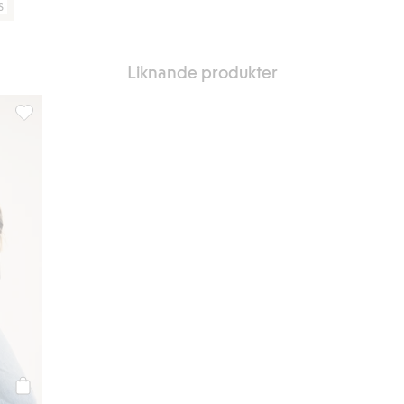
S
Liknande produkter
dja, Lägg till i favoriter
Jacka i skinnimitation med dragkedja, Lägg till i favoriter
Köp