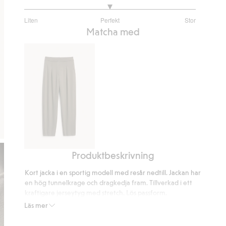
3
Liten
Perfekt
Stor
utav
Baserat
Matcha med
5
på
2
betyg
Produktbeskrivning
Barrelbyxor
i
Kort jacka i en sportig modell med resår nedtill. Jackan har
trikå
en hög tunnelkrage och dragkedja fram. Tillverkad i ett
kraftigare jerseytyg med stretch. Lös passform.
Hög krage
Läs mer
Dragkedja fram
Resår nertill