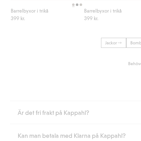
Barrelbyxor i trikå
Barrelbyxor i trikå
399 kr.
399 kr.
Jackor
Bomb
Behöve
Är det fri frakt på Kappahl?
Kan man betala med Klarna på Kappahl?
Är du medlem i Kappahl Club har du alltid gratis frakt till butik 