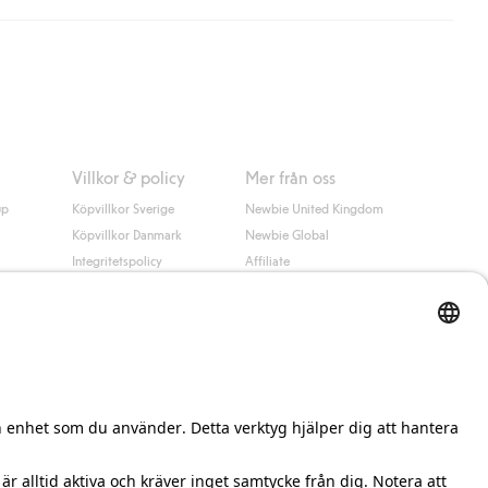
 information i kassan godkänner du Klarnas villkor. Genom att
Villkor & policy
Mer från oss
up
Köpvillkor Sverige
Newbie United Kingdom
Köpvillkor Danmark
Newbie Global
Integritetspolicy
Affiliate
Cookiepolicy
Studentrabatt
Villkor #YesKappahl
#YesNewbie