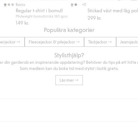
+11
Basics
Regular t-shirt i bomull
Stickad väst med låg po
Midweight bomullstrikå 180 gsm
299 kr.
149 kr.
Populära kategorier
erjackor
Fleecejackor & pilejackor
Täckjackor
Jeansjack
Stylisthjälp?
r din garderob en inspirerande uppdatering? Behöver du tips på att hitta di
Som medlem kan du boka tid med stylist i butik gratis.
Läs mer
eller om du handlar för över 500kr med leverans till ombud eller paketbox (g