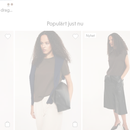
Jacka i skinnimitation med dragkedja
Populärt just nu
Nyhet
oriter
Barrelbyxor i trikå, Lägg till i favoriter
Regular t-shirt i bomull, Lägg ti
Köp
Köp