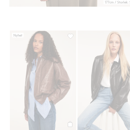
177cm / Storlek: 
Nyhet
Jacka i skinnimitation med dragke
Köp