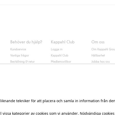
Instabox) och 59kr vid hemleverans oavsett hur mycket du handlar för.
nd annat faktura och swish men även andra betalningssätt. Genom att lämna
s mer om Klarnas betalningsvillkor
(extern länk).
Behöver du hjälp?
Kappahl Club
Om oss
Kundservice
Logga in
Om Kappahl Gro
Vanliga frågor
Kappahl Club
Hållbarhet
Beställning & retur
Medlemsvillkor
Jobba hos oss
Kontakta oss
Press & nyheter
Hitta butik
Tillgänglighet
Presentkortssaldo
Personal styling
Ångra ditt köp