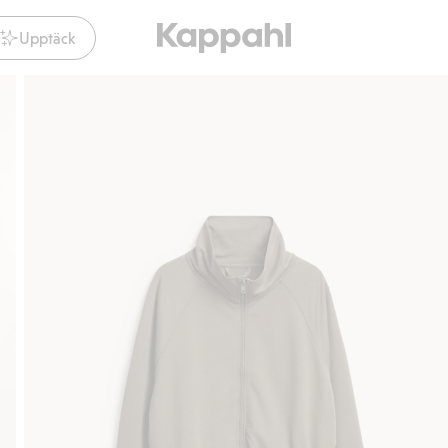
Upptäck
Gratis fraktalternativ
Smidig betalning med Klarna.
Gr