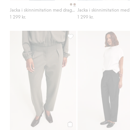
Jacka i skinnimitation med dragkedja
1 299 kr.
1 299 kr.
Barrelbyxor i trikå, Lägg till i fav
Köp