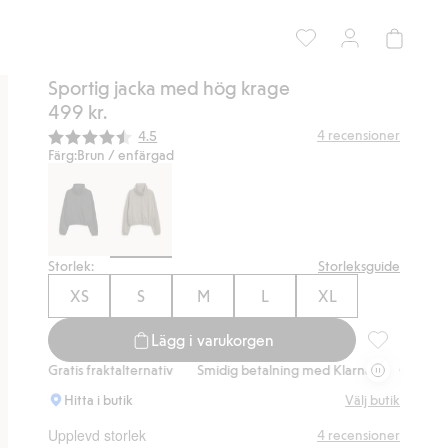
Sportig jacka med hög krage
499 kr.
Snittbetyg:
4
recensioner
4.5
Färg:
Brun / enfärgad
Storlek:
Storleksguide
XS
S
M
L
XL
Lägg i varukorgen
Sportig jack
atis fraktalternativ
Smidig betalning med Klarna.
Gratis fraktalterna
Hitta i butik
Välj butik
Upplevd storlek
4
recensioner