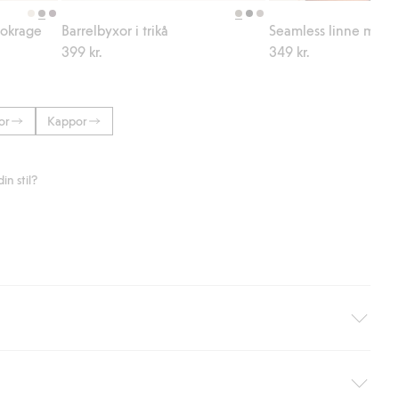
lokrage
Barrelbyxor i trikå
Seamless linne med 
399 kr.
349 kr.
or
Kappor
n stil?
äller ej hemleverans). Frakten tas bort per automatik efter du