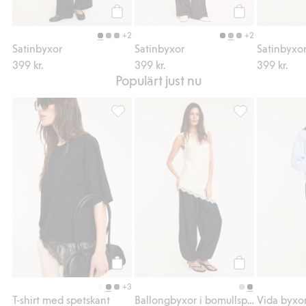
Köp
Köp
+2
+2
Satinbyxor
Satinbyxor
Satinbyxo
399 kr.
399 kr.
399 kr.
Populärt just nu
T-shirt med spetskant, Lägg till i favoriter
Ballongbyxor i b
Köp
Köp
+3
T-shirt med spetskant
Ballongbyxor i bomullspoplin
Vida byxor