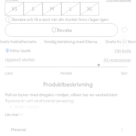
XS
S
M
L
XL
Bevaka och få e-post när din storlek finns i lager igen.
Bevaka
Byxor m
tis fraktalternativ
Smidig betalning med Klarna.
Gratis fraktalternat
Hitta i butik
Välj butik
Upplevd storlek
63
recensioner
4.061224489795919
Liten
Perfekt
Stor
utav
Baserat
5
Produktbeskrivning
på
49
Pull-on byxor med dragsko i midjan, vilken har en veckad kant.
betyg
Byxorna är i ett strukturerat jerseytyg.
Resår i midjan
Innerbenslängd 74,5 cm i storlek S
Läs mer
Innehåller 98% återvunnen polyester.
Artikelnummer
:
916262
Material
Blended Recycled Polyester