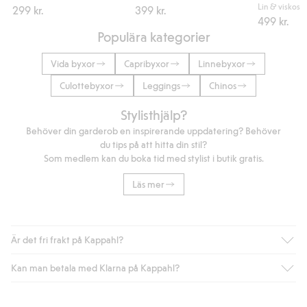
Lin & viskos
299 kr.
399 kr.
499 kr.
Populära kategorier
Vida byxor
Capribyxor
Linnebyxor
Culottebyxor
Leggings
Chinos
Stylisthjälp?
Behöver din garderob en inspirerande uppdatering? Behöver
du tips på att hitta din stil?
Som medlem kan du boka tid med stylist i butik gratis.
Läs mer
Är det fri frakt på Kappahl?
Kan man betala med Klarna på Kappahl?
Är du medlem i Kappahl Club har du alltid gratis frakt till butik
eller om du handlar för över 500kr med leverans till ombud
eller paketbox (gäller ej hemleverans). Frakten tas bort per
Ja, i samarbete med Klarna erbjuder vi smidig betalning med