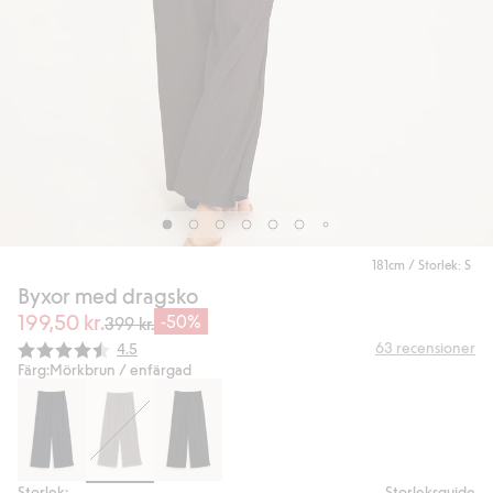
181cm / Storlek: S
Byxor med dragsko
199,50 kr.
-50%
399 kr.
Snittbetyg:
63
recensioner
4.5
Färg:
Mörkbrun / enfärgad
Storlek:
Storleksguide