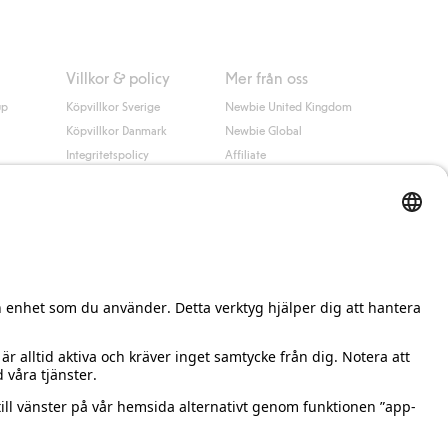
Villkor & policy
Mer från oss
up
Köpvillkor Sverige
Newbie United Kingdom
Köpvillkor Danmark
Newbie Global
Integritetspolicy
Affiliate
Cookiepolicy
Studentrabatt
Villkor #YesKappahl
#YesNewbie