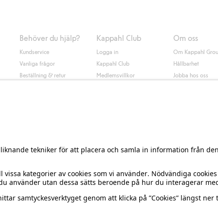
Behöver du hjälp?
Kappahl Club
Om oss
Kundservice
Logga in
Om Kappahl Gro
Vanliga frågor
Kappahl Club
Hållbarhet
Beställning & retur
Medlemsvillkor
Jobba hos oss
Kontakta oss
Press & nyheter
Hitta butik
Tillgänglighet
Presentkortssaldo
Personal styling
Ångra ditt köp