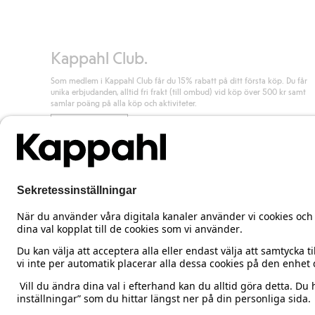
Läs mer
Kappahl Club.
Som medlem i Kappahl Club får du 15% rabatt på ditt första köp. Du får
unika erbjudanden, alltid fri frakt (till ombud) vid köp över 500 kr samt
samlar poäng på alla köp och aktiviteter.
Bli medlem
Sweden
Ändra land
Cookies