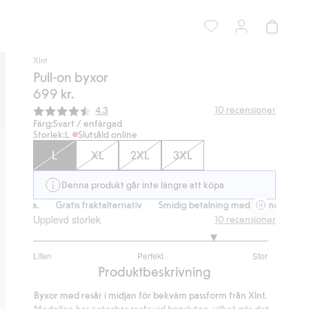
Xlnt
Pull-on byxor
699 kr.
Snittbetyg:
10
recensioner
4.3
Färg:
Svart / enfärgad
Storlek:
L
Slutsåld online
L
XL
2XL
3XL
Denna produkt går inte längre att köpa
na.
Gratis fraktalternativ
Smidig betalning med Klarna.
Gratis fr
Upplevd storlek
10
recensioner
4.111111111111111
Liten
Perfekt
Stor
utav
Baserat
Produktbeskrivning
5
på
Byxor med resår i midjan för bekväm passform från Xlnt.
9
Modellen har justerbar resår vid bensluten, vilket gör det