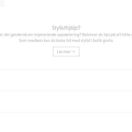
Stylisthjälp?
r din garderob en inspirerande uppdatering? Behöver du tips på att hitta di
Som medlem kan du boka tid med stylist i butik gratis.
Läs mer
eller om du handlar för över 500kr med leverans till ombud eller paketbox (g
Instabox) och 59kr vid hemleverans oavsett hur mycket du handlar för.
nd annat faktura och swish men även andra betalningssätt. Genom att lämna
s mer om Klarnas betalningsvillkor
(extern länk).