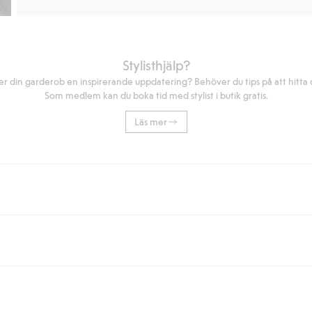
Stylisthjälp?
r din garderob en inspirerande uppdatering? Behöver du tips på att hitta di
Som medlem kan du boka tid med stylist i butik gratis.
Läs mer
eller om du handlar för över 500kr med leverans till ombud eller paketbox (g
Instabox) och 59kr vid hemleverans oavsett hur mycket du handlar för.
nd annat faktura och swish men även andra betalningssätt. Genom att lämna
s mer om Klarnas betalningsvillkor
(extern länk).