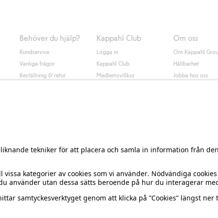
Behöver du hjälp?
Kappahl Club
Om oss
Kundservice
Logga in
Om Kappahl Gro
Vanliga frågor
Kappahl Club
Hållbarhet
Beställning & retur
Medlemsvillkor
Jobba hos oss
Kontakta oss
Press & nyheter
Hitta butik
Tillgänglighet
Presentkortssaldo
Personal styling
Ångra ditt köp