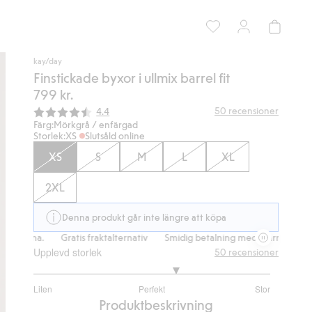
kay/day
Finstickade byxor i ullmix barrel fit
799 kr.
Snittbetyg:
50
recensioner
4.4
Färg:
Mörkgrå / enfärgad
Storlek:
XS
Slutsåld online
XS
S
M
L
XL
2XL
Denna produkt går inte längre att köpa
na.
Gratis fraktalternativ
Smidig betalning med Klarna.
Gratis fra
Upplevd storlek
50
recensioner
3.421052631578947
Liten
Perfekt
Stor
utav
Baserat
Produktbeskrivning
5