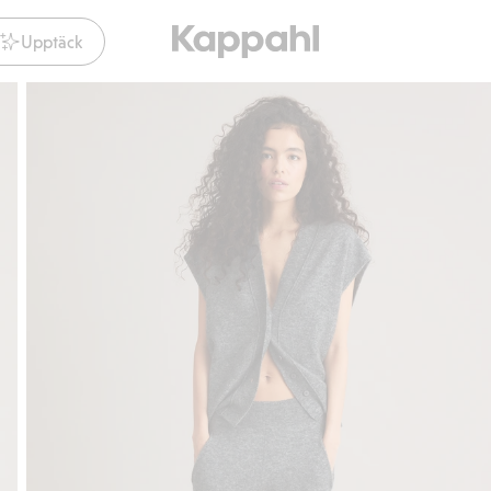
Upptäck
Gratis fraktalternativ
Smidig betalning med Klar