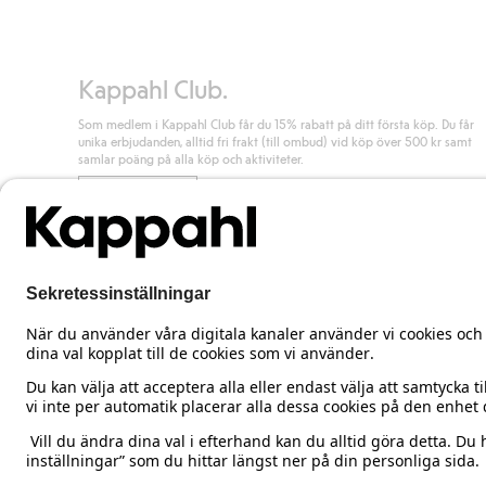
Läs mer
Kappahl Club.
Som medlem i Kappahl Club får du 15% rabatt på ditt första köp. Du får
unika erbjudanden, alltid fri frakt (till ombud) vid köp över 500 kr samt
samlar poäng på alla köp och aktiviteter.
Bli medlem
Sweden
Ändra land
Cookies