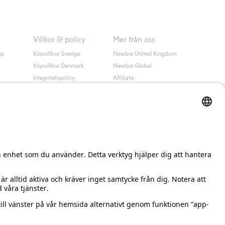
Villkor & policy
Mer från oss
up
Köpvillkor Sverige
Newbie United Kingdom
Köpvillkor Danmark
Newbie Global
Integritetspolicy
Affiliate
Cookiepolicy
Studentrabatt
Villkor #YesKappahl
#YesNewbie