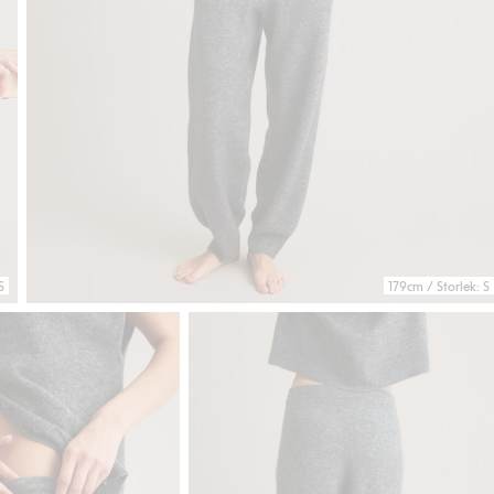
S
179cm / Storlek: S