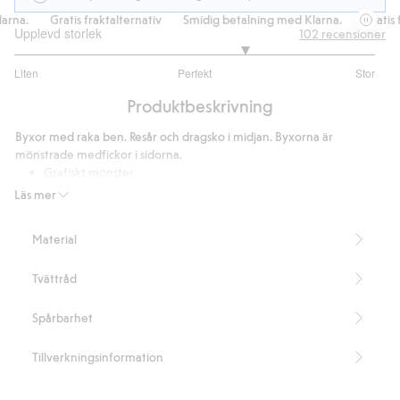
rna.
Gratis fraktalternativ
Smidig betalning med Klarna.
Gratis f
Upplevd storlek
102
recensioner
3.554216867469879
Liten
Perfekt
Stor
utav
Baserat
5
Produktbeskrivning
på
83
Byxor med raka ben. Resår och dragsko i midjan. Byxorna är
betyg
mönstrade medfickor i sidorna.
Grafiskt mönster
Resår och dragsko i midjan
Läs mer
Innerbenslängd 78 cm i storlek S
Innehåller 90% Livaeco by Birla Cellulose™ viskosfiber.
Material
Artikelnummer
:
443945
LIVAECO BY BIRLA CELLULOSE™ Blend
Tvättråd
Spårbarhet
Tillverkningsinformation