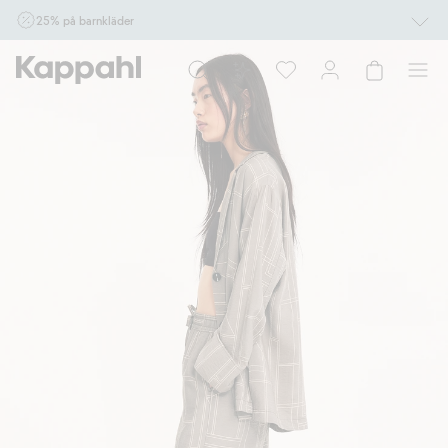
25% på barnkläder
Gäller online vid köp av 2 eller fler varor som ingår i erbjudandet tom den 10/8 kl
10.00. Ej Newbie. Gäller för dig som är eller blir medlem. Kan ej kombineras med
andra rabatter eller erbjudanden.
Shoppa nu