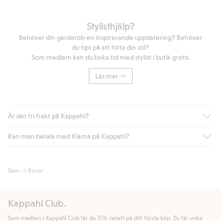
Stylisthjälp?
Behöver din garderob en inspirerande uppdatering? Behöver
du tips på att hitta din stil?
Som medlem kan du boka tid med stylist i butik gratis.
Läs mer
Är det fri frakt på Kappahl?
Kan man betala med Klarna på Kappahl?
Är du medlem i Kappahl Club har du alltid gratis frakt till butik
eller om du handlar för över 500kr med leverans till ombud
eller paketbox (gäller ej hemleverans). Frakten tas bort per
Ja, i samarbete med Klarna erbjuder vi smidig betalning med
Dam
Byxor
automatik efter du loggat in och identifierats som medlem.
bland annat faktura och swish men även andra betalningssätt.
Genom att lämna information i kassan godkänner du Klarnas
Annars kostar frakten 39kr för ombudsleverans eller paketskåp
villkor. Genom att klicka på "Slutför köp" godkänner du Kappahls
(Instabox) och 59kr vid hemleverans oavsett hur mycket du
Kappahl Club.
allmänna villkor.
Läs mer om Klarnas betalningsvillkor
(extern
handlar för.
länk).
Som medlem i Kappahl Club får du 15% rabatt på ditt första köp. Du får unika
Läs mer