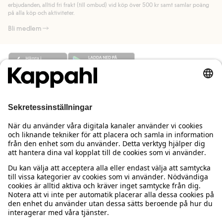
Läs mer
erbjudanden, alltid fri frakt (till ombud) vid köp över 500 kr samt samlar poäng
på alla köp och aktiviteter.
Bli medlem
Behöver du hjälp?
Kundservice
Kappahl Club
Vanliga frågor
Logga in
Om oss
Beställning & retur
Kappahl Club
Om Kappahl Group
Villkor & policy
Kontakta oss
Medlemsvillkor
Hållbarhet