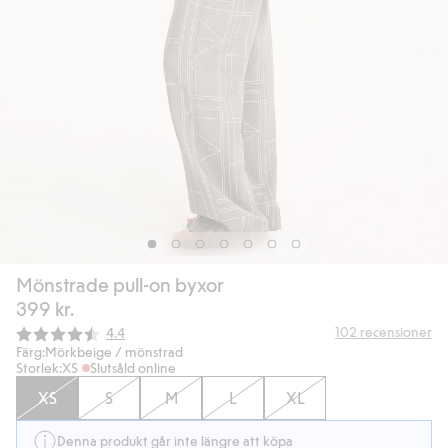
Mönstrade pull-on byxor
399 kr.
Snittbetyg:
102
recensioner
4.4
Färg:
Mörkbeige / mönstrad
Storlek:
XS
Slutsåld online
XS
S
M
L
XL
Denna produkt går inte längre att köpa