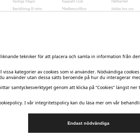
Vanliga frågor
Kappahl Club
Hållbarhet
Beställning & retur
Medlemsvillkor
Jobba hos oss
Kontakta oss
Press & nyheter
Hitta butik
Tillgänglighet
Presentkortssaldo
Personal styling
Ångra ditt köp