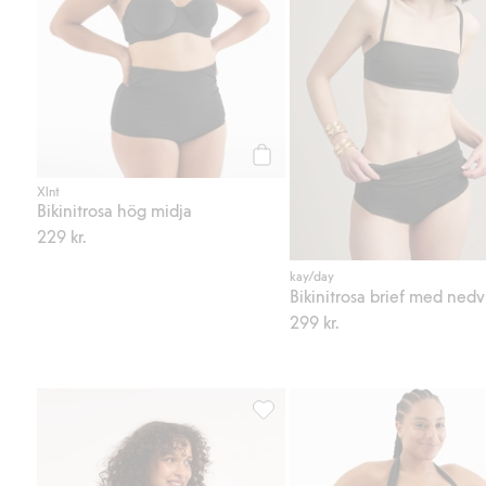
Köp
Xlnt
Bikinitrosa hög midja
229 kr.
kay/day
299 kr.
Bikinitrosa brief med nedvikbar m