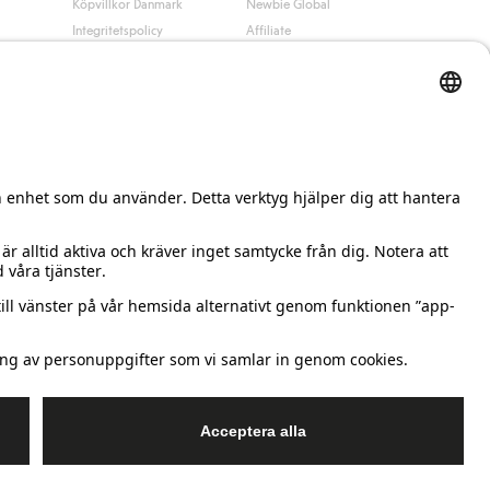
Köpvillkor Danmark
Newbie Global
Integritetspolicy
Affiliate
Cookiepolicy
Studentrabatt
Villkor #YesKappahl
#YesNewbie