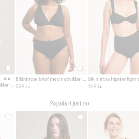
Köp
Köp
Bikinitrosa brief med nedvikbar midja
Bikinitrosa hipster light
Bikinitrosa brief med nedvikbar midja
229 kr.
249 kr.
Populärt just nu
idja, Lägg till i favoriter
Bikinitrosa hög midja, Lägg till i favoriter
Bikinitrosa brief med nedvikbar