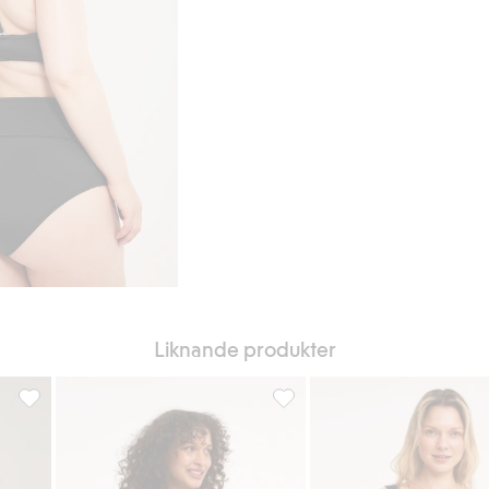
Liknande produkter
 favoriter
Bikinitrosa brief med nedvikbar midja, Lägg till i favoriter
Bikinitrosa brief med nedvikbar