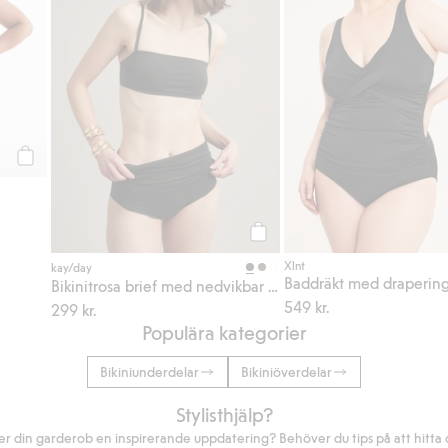
Köp
Köp
Xlnt
kay/day
Baddräkt med draperin
Bikinitrosa brief med nedvikbar midja
549 kr.
299 kr.
Populära kategorier
Bikiniunderdelar
Bikiniöverdelar
Stylisthjälp?
r din garderob en inspirerande uppdatering? Behöver du tips på att hitta di