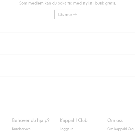
Som medlem kan du boka tid med stylist i butik gratis.
Läs mer
eller om du handlar för över 500kr med leverans till ombud eller paketbox (g
Instabox) och 59kr vid hemleverans oavsett hur mycket du handlar för.
nd annat faktura och swish men även andra betalningssätt. Genom att lämna
s mer om Klarnas betalningsvillkor
(extern länk).
Behöver du hjälp?
Kappahl Club
Om oss
Kundservice
Logga in
Om Kappahl Gro