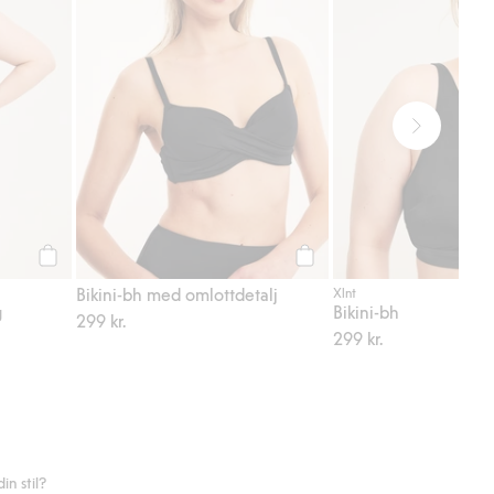
Köp
Köp
Bikini-bh med omlottdetalj
Xlnt
g
Bikini-bh
299 kr.
299 kr.
n stil?