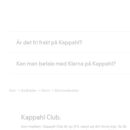
Är det fri frakt på Kappahl?
Kan man betala med Klarna på Kappahl?
Är du medlem i Kappahl Club har du alltid gratis frakt till butik 
loggat in och identifierats som medlem.
Annars kostar frakten 39kr för ombudsleverans eller paketskåp (
Ja, i samarbete med Klarna erbjuder vi smidig betalning med bla
Läs mer
Dam
Badkläder
Bikini
Bikiniunderdelar
klicka på "Slutför köp" godkänner du Kappahls allmänna villkor.
Lä
Läs mer
Kappahl Club.
Som medlem i Kappahl Club får du 15% rabatt på ditt första köp. Du får