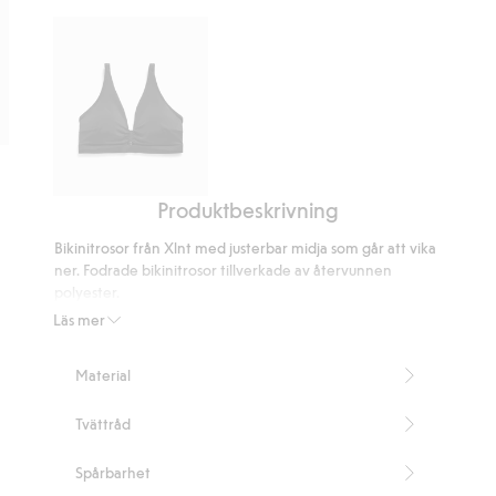
på
9
betyg
Produktbeskrivning
Bikini-
bh
Bikinitrosor från Xlnt med justerbar midja som går att vika
ner. Fodrade bikinitrosor tillverkade av återvunnen
polyester.
Vikbar midja
Läs mer
Fodrad gren
Innehåller 82% återvunnen polyester
Material
Artikelnummer
:
585067
Blended Recycled Polyester
Tvättråd
Spårbarhet