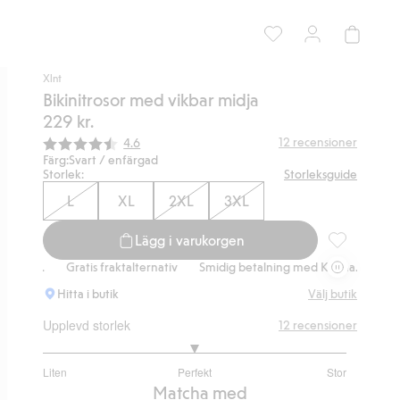
Xlnt
Bikinitrosor med vikbar midja
229 kr.
Snittbetyg:
12
recensioner
4.6
Färg:
Svart / enfärgad
Storlek:
Storleksguide
L
XL
2XL
3XL
Lägg i varukorgen
Bikinitrosor 
.
Gratis fraktalternativ
Smidig betalning med Klarna.
Gratis frakt
Hitta i butik
Välj butik
Upplevd storlek
12
recensioner
3
Liten
Perfekt
Stor
utav
Baserat
Matcha med
5