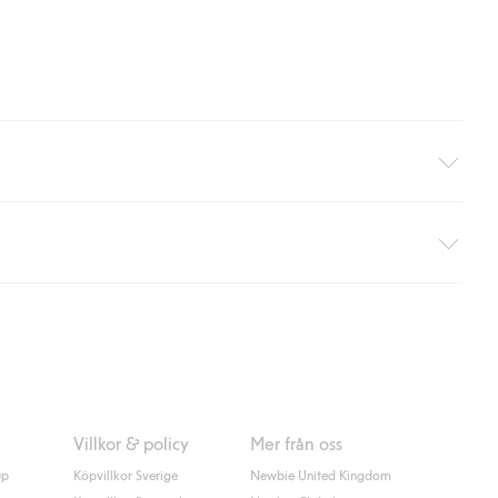
äller ej hemleverans). Frakten tas bort per automatik efter du
 information i kassan godkänner du Klarnas villkor. Genom att
Villkor & policy
Mer från oss
up
Köpvillkor Sverige
Newbie United Kingdom