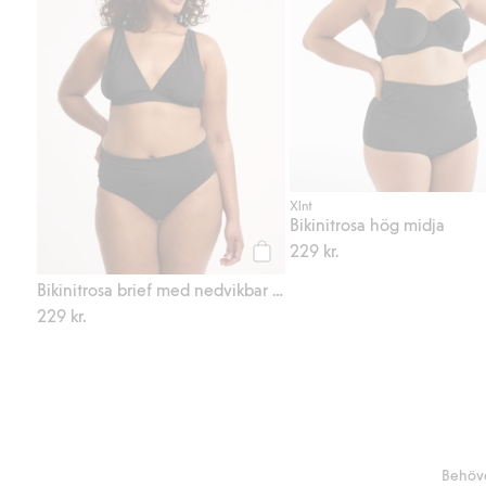
Xlnt
Bikinitrosa hög midja
229 kr.
Köp
Bikinitrosa brief med nedvikbar midja
229 kr.
Behöve