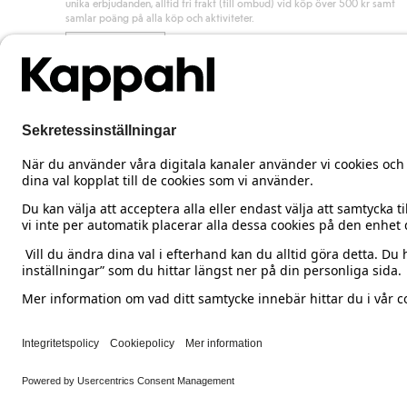
unika erbjudanden, alltid fri frakt (till ombud) vid köp över 500 kr samt
samlar poäng på alla köp och aktiviteter.
Bli medlem
Sweden
Ändra land
Cookies