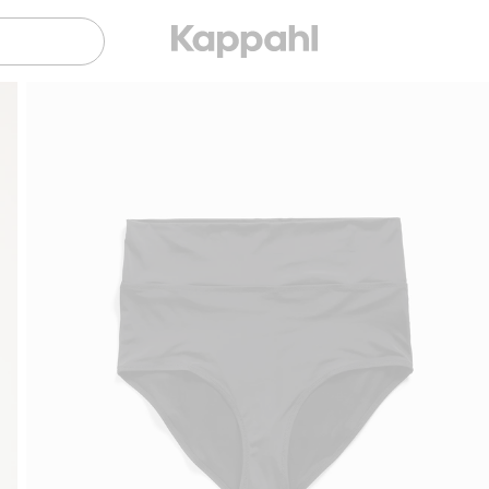
Gratis fraktalternativ
Smidig betalning med Klarna