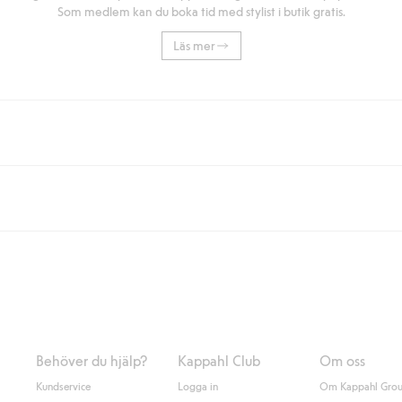
Som medlem kan du boka tid med stylist i butik gratis.
Läs mer
eller om du handlar för över 500kr med leverans till ombud eller paketbox (g
Instabox) och 59kr vid hemleverans oavsett hur mycket du handlar för.
nd annat faktura och swish men även andra betalningssätt. Genom att lämna
s mer om Klarnas betalningsvillkor
(extern länk).
Behöver du hjälp?
Kappahl Club
Om oss
Kundservice
Logga in
Om Kappahl Gro