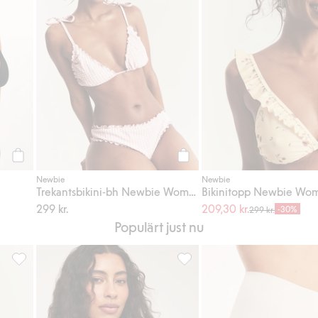
Köp
Köp
Newbie
Newbie
Trekantsbikini-bh Newbie Woman
Bikinitopp Newbie Wo
299 kr.
209,30 kr.
-30%
299 kr.
Populärt just nu
d, Lägg till i favoriter
Bikinitopp Newbie Woman, Lägg till i favoriter
Seamless bh, Lägg till i favori