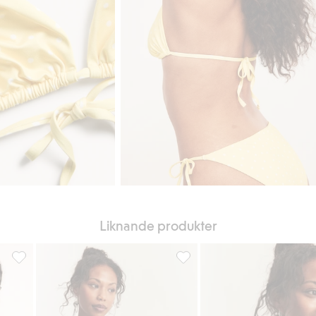
Liknande produkter
ill i favoriter
Trekantsbikinitopp, Lägg till i favoriter
Trekantsbikini-bh Newbie Woma