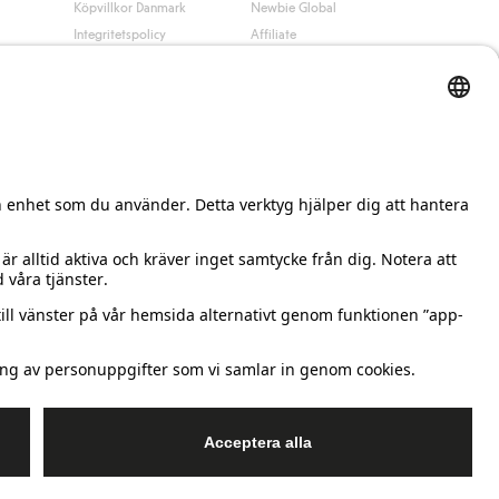
Köpvillkor Danmark
Newbie Global
Integritetspolicy
Affiliate
Cookiepolicy
Studentrabatt
Villkor #YesKappahl
#YesNewbie