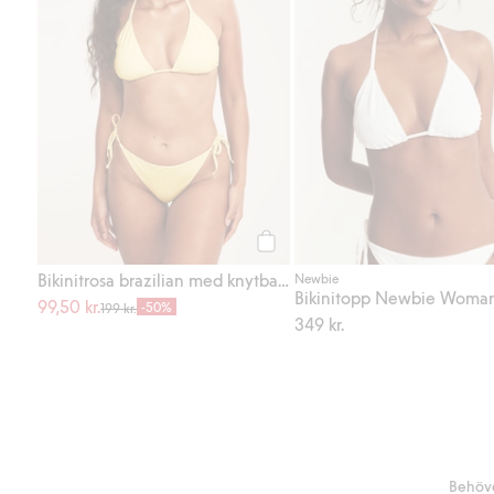
Köp
Bikinitrosa brazilian med knytband
Newbie
Bikinitopp Newbie Woma
99,50 kr.
-50%
199 kr.
349 kr.
Behöve