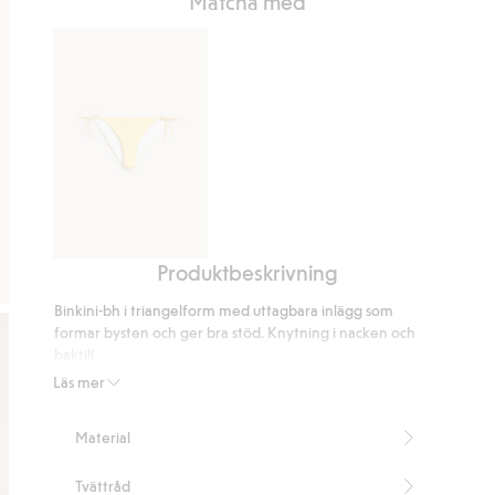
Matcha med
5
på
2
betyg
Produktbeskrivning
Bikinitrosa
brazilian
Binkini-bh i triangelform med uttagbara inlägg som
med
formar bysten och ger bra stöd. Knytning i nacken och
knytband
baktill.
Trekants-bh
Läs mer
Knytning i nacken och baktill
Uttagbar vaddering
Material
Innehåller 85% återvunnen polyester
Artikelnummer
:
944892
Tvättråd
Blended Recycled Polyester