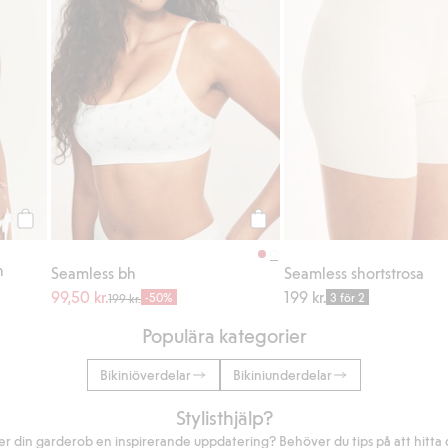
Köp
Köp
n
Seamless bh
Seamless shortstrosa
99,50 kr.
199 kr.
-50%
3 för 2
199 kr.
Populära kategorier
Bikiniöverdelar
Bikiniunderdelar
Stylisthjälp?
r din garderob en inspirerande uppdatering? Behöver du tips på att hitta di