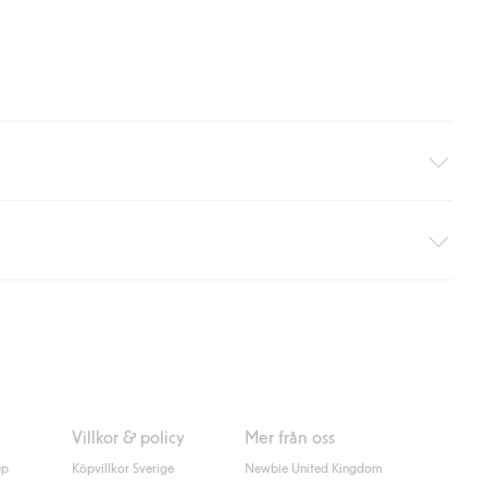
äller ej hemleverans). Frakten tas bort per automatik efter du
 information i kassan godkänner du Klarnas villkor. Genom att
Villkor & policy
Mer från oss
up
Köpvillkor Sverige
Newbie United Kingdom