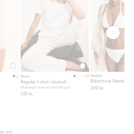
Köp
Köp
Newbie
+12
Basics
Bikinitrosa Newbie
Regular t-shirt i bomull
Midweight bomullstrikå 180 gsm
299 kr.
149 kr.
n stil?