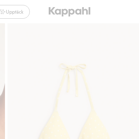
Upptäck
Gratis fraktalternativ
Smidig betalning med Klarna.
Gra