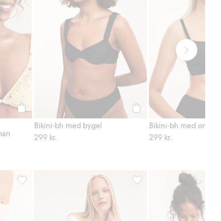
Köp
Köp
Bikini-bh med bygel
Bikini-bh med omlott
man
299 kr.
299 kr.
ter
Seamless shortstrosa, Lägg till i favoriter
Regular t-shirt i bomull, Lägg