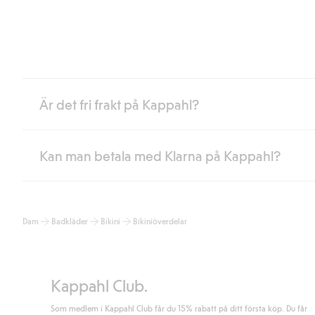
Är det fri frakt på Kappahl?
Kan man betala med Klarna på Kappahl?
Är du medlem i Kappahl Club har du alltid gratis frakt till butik 
loggat in och identifierats som medlem.
Annars kostar frakten 39kr för ombudsleverans eller paketskåp (
Ja, i samarbete med Klarna erbjuder vi smidig betalning med bla
Läs mer
Dam
Badkläder
Bikini
Bikiniöverdelar
klicka på "Slutför köp" godkänner du Kappahls allmänna villkor.
Lä
Läs mer
Kappahl Club.
Som medlem i Kappahl Club får du 15% rabatt på ditt första köp. Du får