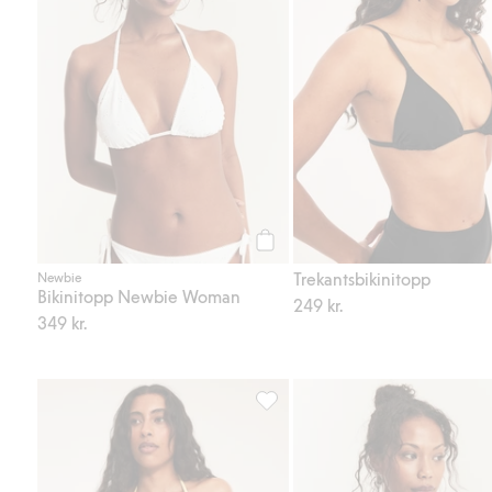
Köp
Trekantsbikinitopp
Newbie
Bikinitopp Newbie Woman
249 kr.
349 kr.
Bikinitrosa brazilian med knytban