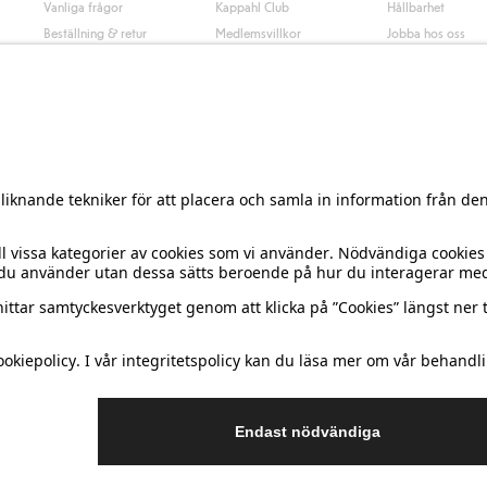
Vanliga frågor
Kappahl Club
Hållbarhet
Beställning & retur
Medlemsvillkor
Jobba hos oss
Kontakta oss
Press & nyheter
Hitta butik
Tillgänglighet
Presentkortssaldo
Personal styling
Ångra ditt köp