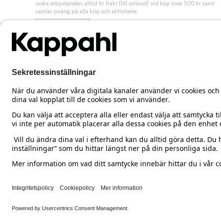
unika erbjudanden, alltid fri frakt (till ombud) vid köp över 500 kr samt
samlar poäng på alla köp och aktiviteter.
Bli medlem
Sweden
Ändra land
Cookies