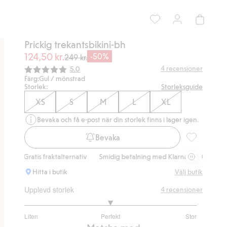
Prickig trekantsbikini-bh
124,50 kr.
-50%
249 kr.
Snittbetyg:
4
recensioner
5.0
Färg:
Gul / mönstrad
Storlek:
Storleksguide
XS
S
M
L
XL
Bevaka och få e-post när din storlek finns i lager igen.
Bevaka
Prickig treka
tis fraktalternativ
Smidig betalning med Klarna.
Gratis fraktalternat
Hitta i butik
Välj butik
Upplevd storlek
4
recensioner
3
Liten
Perfekt
Stor
utav
Baserat