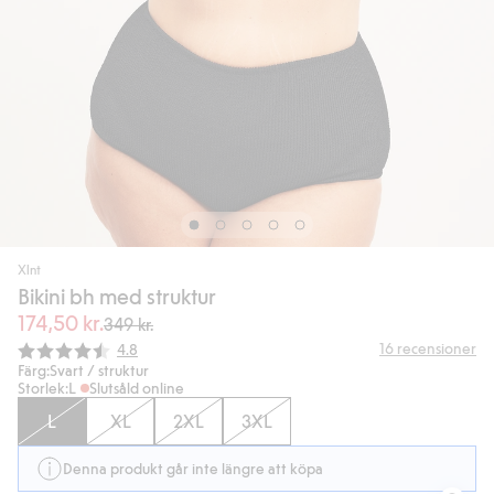
Xlnt
Bikini bh med struktur
174,50 kr.
349 kr.
Snittbetyg:
16
recensioner
4.8
Färg:
Svart / struktur
Storlek:
L
Slutsåld online
L
XL
2XL
3XL
Denna produkt går inte längre att köpa