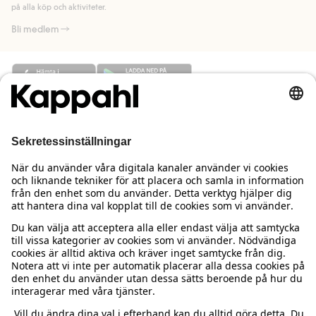
på alla köp och aktiviteter.
Bli medlem
Behöver du hjälp?
Kundservice
Kappahl Club
Vanliga frågor
Logga in
Om oss
Beställning & retur
Kappahl Club
Om Kappahl Group
Villkor & policy
Kontakta oss
Medlemsvillkor
Hållbarhet
Köpvillkor Sverige
Mer från oss