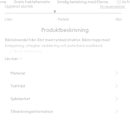
a.
Gratis fraktalternativ
Smidig betalning med Klarna.
Gratis frak
Upplevd storlek
16
recensioner
2.692307692307693
Liten
Perfekt
Stor
utav
Baserat
5
Produktbeskrivning
på
13
Bikiniöverdel från Xlnt med rynkad struktur. Bikini-topp med
betyg
knäppning, uttagbar vaddering och justerbara axelband.
Rynk detalj fram
Uttagbar vaddering
Läs mer
Justerbara axelband
Knäppning bak
Material
Innehåller 94% återvunnen polyester.
Artikelnummer
:
465922
Tvättråd
Blended Recycled Polyester
Spårbarhet
Tillverkningsinformation