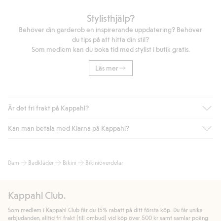
Stylisthjälp?
Behöver din garderob en inspirerande uppdatering? Behöver
du tips på att hitta din stil?
Som medlem kan du boka tid med stylist i butik gratis.
Läs mer
Är det fri frakt på Kappahl?
Kan man betala med Klarna på Kappahl?
Är du medlem i Kappahl Club har du alltid gratis frakt till butik
eller om du handlar för över 500kr med leverans till ombud
eller paketbox (gäller ej hemleverans). Frakten tas bort per
Ja, i samarbete med Klarna erbjuder vi smidig betalning med
Dam
Badkläder
Bikini
Bikiniöverdelar
automatik efter du loggat in och identifierats som medlem.
bland annat faktura och swish men även andra betalningssätt.
Genom att lämna information i kassan godkänner du Klarnas
Annars kostar frakten 39kr för ombudsleverans eller paketskåp
villkor. Genom att klicka på "Slutför köp" godkänner du Kappahls
(Instabox) och 59kr vid hemleverans oavsett hur mycket du
Kappahl Club.
allmänna villkor.
Läs mer om Klarnas betalningsvillkor
(extern
handlar för.
länk).
Som medlem i Kappahl Club får du 15% rabatt på ditt första köp. Du får unika
Läs mer
Läs mer
erbjudanden, alltid fri frakt (till ombud) vid köp över 500 kr samt samlar poäng