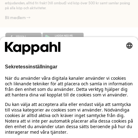
Läs mer
erbjudanden, alltid fri frakt (till ombud) vid köp över 500 kr samt samlar poäng
på alla köp och aktiviteter.
Bli medlem
Behöver du hjälp?
Kundservice
Kappahl Club
Vanliga frågor
Logga in
Om oss
Beställning & retur
Kappahl Club
Om Kappahl Group
Villkor & policy
Kontakta oss
Medlemsvillkor
Hållbarhet