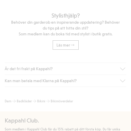
Stylisthjälp?
Behöver din garderob en inspirerande uppdatering? Behöver
du tips på att hitta din stil?
Som medlem kan du boka tid med stylist i butik gratis.
Läs mer
Är det fri frakt på Kappahl?
Kan man betala med Klarna på Kappahl?
Är du medlem i Kappahl Club har du alltid gratis frakt till butik
eller om du handlar för över 500kr med leverans till ombud
eller paketbox (gäller ej hemleverans). Frakten tas bort per
Ja, i samarbete med Klarna erbjuder vi smidig betalning med
Dam
Badkläder
Bikini
Bikiniöverdelar
automatik efter du loggat in och identifierats som medlem.
bland annat faktura och swish men även andra betalningssätt.
Genom att lämna information i kassan godkänner du Klarnas
Annars kostar frakten 39kr för ombudsleverans eller paketskåp
villkor. Genom att klicka på "Slutför köp" godkänner du Kappahls
(Instabox) och 59kr vid hemleverans oavsett hur mycket du
Kappahl Club.
allmänna villkor.
Läs mer om Klarnas betalningsvillkor
(extern
handlar för.
länk).
Som medlem i Kappahl Club får du 15% rabatt på ditt första köp. Du får unika
Läs mer