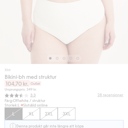
Xlnt
Bikini-bh med struktur
104,70 kr.
Outlet
Ursprungspris: 349 kr.
Snittbetyg:
28
recensioner
3.3
Färg:
Offwhite / struktur
Storlek:
L
Slutsåld online
L
XL
2XL
3XL
Denna produkt går inte längre att köpa