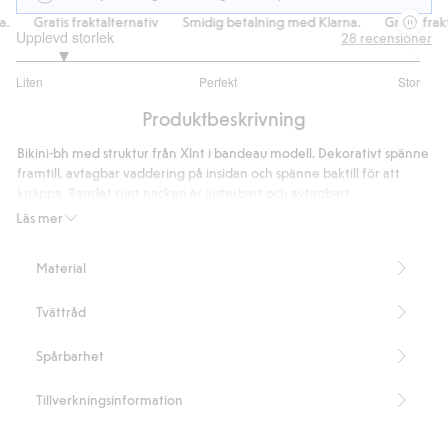
Gratis fraktalternativ
Smidig betalning med Klarna.
Gratis frakta
Upplevd storlek
28
recensioner
1.434782608695652
Liten
Perfekt
Stor
utav
Baserat
5
Produktbeskrivning
på
23
Bikini-bh med struktur från Xlnt i bandeau modell. Dekorativt spänne
betyg
framtill, avtagbar vaddering på insidan och spänne baktill för att
knäppa. Bandet runt nacken är justerbart och avtagbart.
Bandeau modell
Läs mer
Avtagbart band
Justerbart band
Material
Innehåller 85% återvunnen polyester.
Artikelnummer
:
422576
Tvättråd
Blended Recycled Polyester
Spårbarhet
Tillverkningsinformation