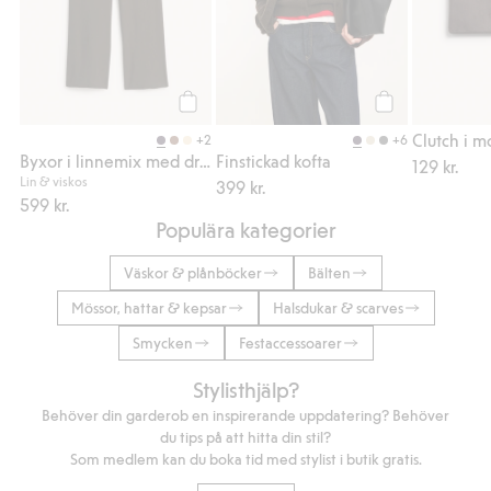
Köp
Köp
Clutch i m
+2
+6
Byxor i linnemix med dragsko
Finstickad kofta
129 kr.
Lin & viskos
399 kr.
599 kr.
Populära kategorier
Väskor & plånböcker
Bälten
Mössor, hattar & kepsar
Halsdukar & scarves
Smycken
Festaccessoarer
Stylisthjälp?
Behöver din garderob en inspirerande uppdatering? Behöver
du tips på att hitta din stil?
Som medlem kan du boka tid med stylist i butik gratis.