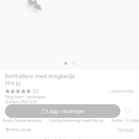
Korthållare med dragkedja
199 kr.
Snittbetyg:
1
recensioner
5.0
Färg:
Svart / enfärgad
Storlek:
ONE SIZE
Lägg i varukorgen
Korthål
ratis fraktalternativ
Smidig betalning med Klarna.
Gratis fraktaltern
Hitta i butik
Välj butik