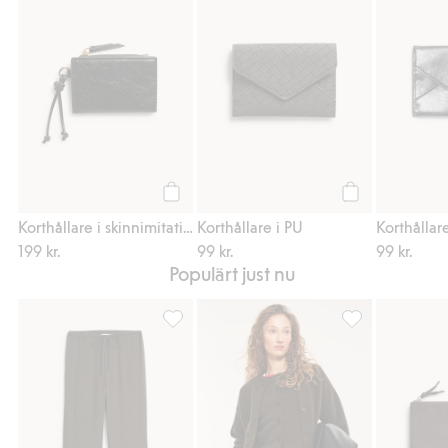
Köp
Köp
Korthållare i skinnimitation
Korthållare i PU
199 kr.
99 kr.
99 kr.
Populärt just nu
Byxor i linnemix med dragsko, Lägg till i f
Finstickad kofta,