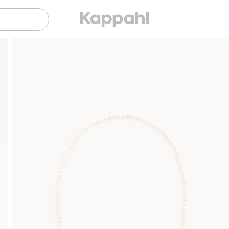
Gratis fraktalternativ
Smidig betalning med Klarna