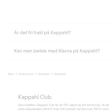
Är det fri frakt på Kappahl?
Kan man betala med Klarna på Kappahl?
Är du medlem i Kappahl Club har du alltid gratis frakt till butik 
loggat in och identifierats som medlem.
Annars kostar frakten 39kr för ombudsleverans eller paketskåp (
Ja, i samarbete med Klarna erbjuder vi smidig betalning med bla
Läs mer
Dam
Accessoarer
Smycken
Halsband
klicka på "Slutför köp" godkänner du Kappahls allmänna villkor.
Lä
Läs mer
Kappahl Club.
Som medlem i Kappahl Club får du 15% rabatt på ditt första köp. Du får
unika erbjudanden, alltid fri frakt (till ombud) vid köp över 500 kr samt