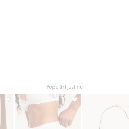
Populärt just nu
oriter
Armband i marmorlook, Lägg till i favoriter
Boxertrosor i bomull 3-pack, Lä