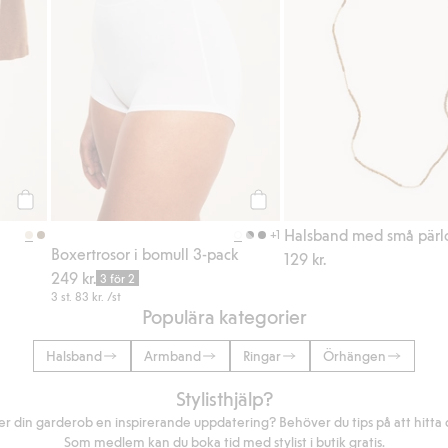
Köp
Köp
Halsband med små pärl
+1
Boxertrosor i bomull 3-pack
129 kr.
249 kr.
3 för 2
3 st.
83 kr.
/st
Populära kategorier
Halsband
Armband
Ringar
Örhängen
Stylisthjälp?
r din garderob en inspirerande uppdatering? Behöver du tips på att hitta di
Som medlem kan du boka tid med stylist i butik gratis.