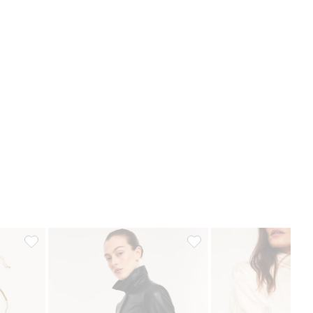
gg till i favoriter
Halsband med små pärlor, Lägg till i favoriter
Bowlingväska, Lägg till i fa