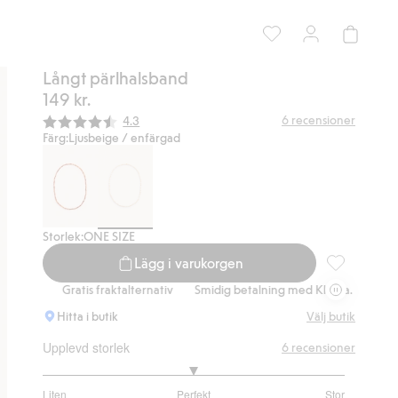
Långt pärlhalsband
149 kr.
Snittbetyg:
6
recensioner
4.3
Färg:
Ljusbeige / enfärgad
Storlek:
ONE SIZE
Lägg i varukorgen
Långt pärlha
.
Gratis fraktalternativ
Smidig betalning med Klarna.
Gratis frak
Hitta i butik
Välj butik
Upplevd storlek
6
recensioner
3
Liten
Perfekt
Stor