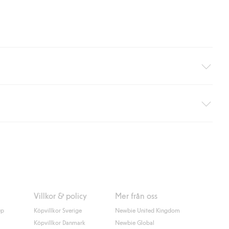
äller ej hemleverans). Frakten tas bort per automatik efter du
 information i kassan godkänner du Klarnas villkor. Genom att
Villkor & policy
Mer från oss
up
Köpvillkor Sverige
Newbie United Kingdom
Köpvillkor Danmark
Newbie Global