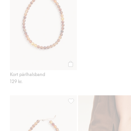
Köp
Kort pärlhalsband
129 kr.
Kort pärlhalsband, Lägg till i fav