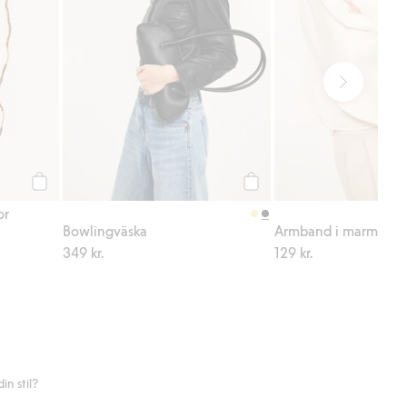
Köp
Köp
or
Bowlingväska
Armband i marmorlo
349 kr.
129 kr.
n stil?