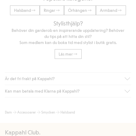
Halsband
Ringar
Örhängen
Armband
Stylisthjälp?
Behöver din garderob en inspirerande uppdatering? Behöver
du tips på att hitta din stil?
Som medlem kan du boka tid med stylist i butik gratis.
Läs mer
Är det fri frakt på Kappahl?
Kan man betala med Klarna på Kappahl?
Är du medlem i Kappahl Club har du alltid gratis frakt till butik
eller om du handlar för över 500kr med leverans till ombud
eller paketbox (gäller ej hemleverans). Frakten tas bort per
Ja, i samarbete med Klarna erbjuder vi smidig betalning med
Dam
Accessoarer
Smycken
Halsband
automatik efter du loggat in och identifierats som medlem.
bland annat faktura och swish men även andra betalningssätt.
Genom att lämna information i kassan godkänner du Klarnas
Annars kostar frakten 39kr för ombudsleverans eller paketskåp
villkor. Genom att klicka på "Slutför köp" godkänner du Kappahls
(Instabox) och 59kr vid hemleverans oavsett hur mycket du
Kappahl Club.
allmänna villkor.
Läs mer om Klarnas betalningsvillkor
(extern
handlar för.