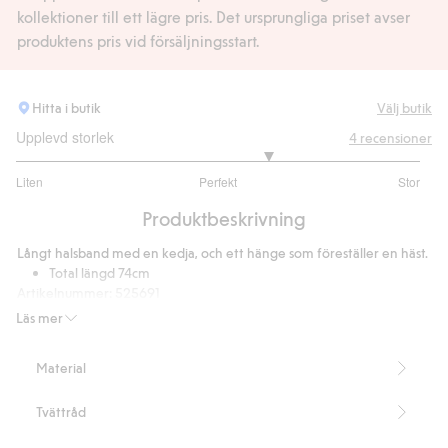
kollektioner till ett lägre pris. Det ursprungliga priset avser
produktens pris vid försäljningsstart.
Hitta i butik
Välj butik
Upplevd storlek
4
recensioner
3.5
Liten
Perfekt
Stor
utav
Baserat
5
Produktbeskrivning
på
4
Långt halsband med en kedja, och ett hänge som föreställer en häst.
betyg
Total längd 74cm
Artikelnummer
:
525691
Recycled Metal
Läs mer
Material
Tvättråd