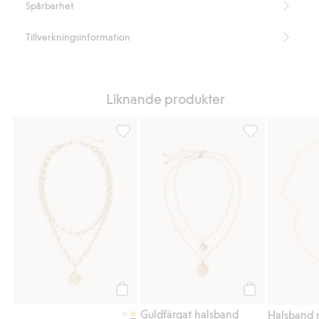
Spårbarhet
Tillverkningsinformation
Liknande produkter
Halsband med två kedjor, Lägg till i favori
Guldfärgat halsb
Köp
Köp
Guldfärgat halsband
Halsband 