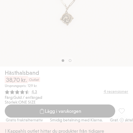
Hästhalsband
38,70 kr.
Outlet
Ursprungspris: 129 kr.
Snittbetyg:
4
recensioner
4.3
Färg:
Guld / enfärgad
Storlek:
ONE SIZE
Lägg i varukorgen
Hästhal
Gratis fraktalternativ
Smidig betalning med Klarna.
Gratis fraktalte
I Kappahls outlet hittar du produkter från tidigare