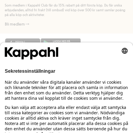
länk).
Som medlem i Kappahl Club får du 15% rabatt på ditt första köp. Du får unika
Läs mer
Läs mer
erbjudanden, alltid fri frakt (till ombud) vid köp över 500 kr samt samlar poäng
på alla köp och aktiviteter.
Bli medlem
Behöver du hjälp?
Kundservice
Kappahl Club
Vanliga frågor
Logga in
Om oss
Beställning & retur
Kappahl Club
Om Kappahl Group
Villkor & policy