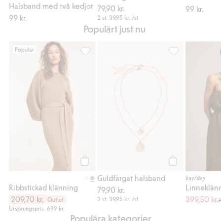
Halsband med två kedjor
79,90 kr.
99 kr.
99 kr.
2 st.
39,95 kr.
/st
Populärt just nu
Populär
Ribbstickad klänning, Lägg till i favoriter
Guldfärgat halsb
Köp
Köp
Guldfärgat halsband
kay/day
Ribbstickad klänning
79,90 kr.
209,70 kr.
399,50 kr.
2 st.
39,95 kr.
/st
Outlet
7
Ursprungspris: 699 kr.
Populära kategorier