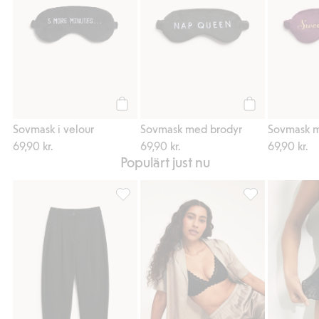
Köp
Köp
Sovmask i velour
Sovmask med brodyr
Sovmask m
69,90 kr.
69,90 kr.
69,90 kr.
Populärt just nu
Kostymbyxor i barrel fit, Lägg till i favorite
Pyjamasset i visk