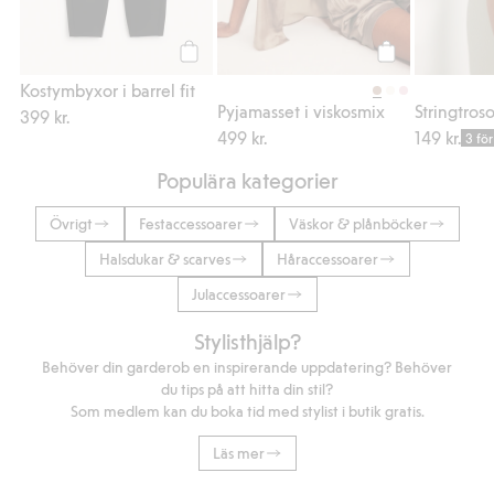
Köp
Köp
Kostymbyxor i barrel fit
Pyjamasset i viskosmix
399 kr.
499 kr.
149 kr.
3 för
Populära kategorier
Övrigt
Festaccessoarer
Väskor & plånböcker
Halsdukar & scarves
Håraccessoarer
Julaccessoarer
Stylisthjälp?
Behöver din garderob en inspirerande uppdatering? Behöver
du tips på att hitta din stil?
Som medlem kan du boka tid med stylist i butik gratis.
Läs mer