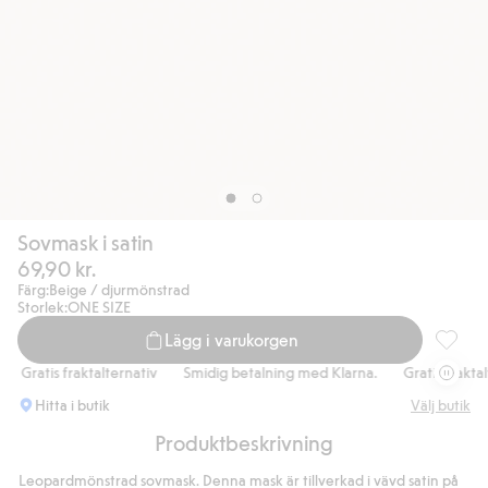
Sovmask i satin
69,90 kr.
Färg:
Beige / djurmönstrad
Storlek:
ONE SIZE
Lägg i varukorgen
Sovmask 
Gratis fraktalternativ
Smidig betalning med Klarna.
Gratis fraktalte
Hitta i butik
Välj butik
Produktbeskrivning
Leopardmönstrad sovmask. Denna mask är tillverkad i vävd satin på