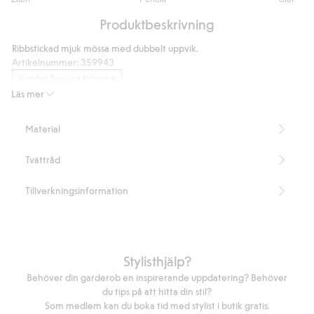
utav
Baserat
5
Produktbeskrivning
på
33
Ribbstickad mjuk mössa med dubbelt uppvik.
betyg
Artikelnummer
:
359943
Blended Recycled Polyester
Läs mer
Material
Tvättråd
Tillverkningsinformation
Stylisthjälp?
Behöver din garderob en inspirerande uppdatering? Behöver
du tips på att hitta din stil?
Som medlem kan du boka tid med stylist i butik gratis.