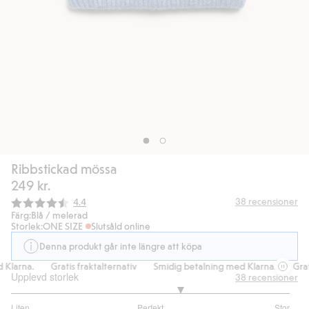
Ribbstickad mössa
249 kr.
Snittbetyg:
38
recensioner
4.4
Färg:
Blå / melerad
Storlek:
ONE SIZE
Slutsåld online
Denna produkt går inte längre att köpa
Klarna.
Gratis fraktalternativ
Smidig betalning med Klarna.
Grati
Upplevd storlek
38
recensioner
3.424242424242424
Liten
Perfekt
Stor