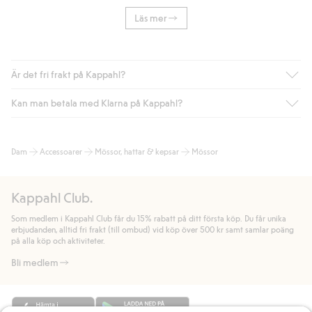
Läs mer
Är det fri frakt på Kappahl?
Kan man betala med Klarna på Kappahl?
Är du medlem i Kappahl Club har du alltid gratis frakt till butik
eller om du handlar för över 500kr med leverans till ombud
eller paketbox (gäller ej hemleverans). Frakten tas bort per
Ja, i samarbete med Klarna erbjuder vi smidig betalning med
Dam
Accessoarer
Mössor, hattar & kepsar
Mössor
automatik efter du loggat in och identifierats som medlem.
bland annat faktura och swish men även andra betalningssätt.
Genom att lämna information i kassan godkänner du Klarnas
Annars kostar frakten 39kr för ombudsleverans eller paketskåp
villkor. Genom att klicka på "Slutför köp" godkänner du Kappahls
(Instabox) och 59kr vid hemleverans oavsett hur mycket du
Kappahl Club.
allmänna villkor.
Läs mer om Klarnas betalningsvillkor
(extern
handlar för.
länk).
Som medlem i Kappahl Club får du 15% rabatt på ditt första köp. Du får unika
Läs mer
Läs mer
erbjudanden, alltid fri frakt (till ombud) vid köp över 500 kr samt samlar poäng
på alla köp och aktiviteter.
Bli medlem