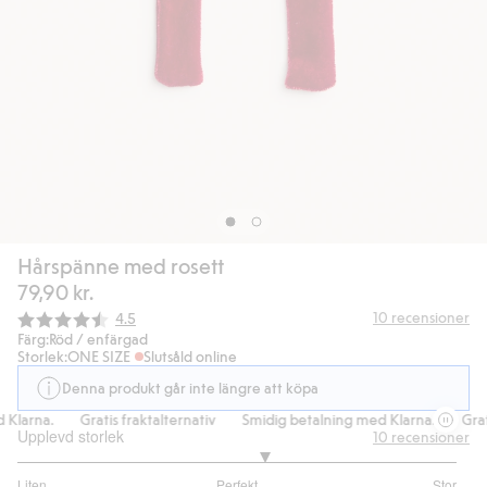
Hårspänne med rosett
79,90 kr.
Snittbetyg:
10
recensioner
4.5
Färg:
Röd / enfärgad
Storlek:
ONE SIZE
Slutsåld online
Denna produkt går inte längre att köpa
Klarna.
Gratis fraktalternativ
Smidig betalning med Klarna.
Grati
Upplevd storlek
10
recensioner
3.25
Liten
Perfekt
Stor