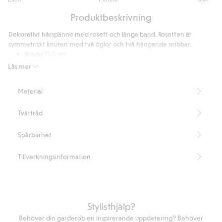
utav
Baserat
5
Produktbeskrivning
på
8
Dekorativt hårspänne med rosett och långa band. Rosetten är
betyg
symmetriskt knuten med två öglor och två hängande snibbar.
Bredd 12,5 cm
Längd 17 cm
Läs mer
Innehåller 100% återvunnen polyester.
Artikelnummer
:
532093
Material
Recycled Polyester
Tvättråd
Spårbarhet
Tillverkningsinformation
Stylisthjälp?
Behöver din garderob en inspirerande uppdatering? Behöver