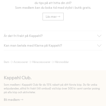
du tips på att hitta din stil?
Som medlem kan du boka tid med stylist i butik gratis.
Läs mer
Är det fri frakt på Kappahl?
Kan man betala med Klarna på Kappahl?
Är du medlem i Kappahl Club har du alltid gratis frakt till butik
eller om du handlar för över 500kr med leverans till ombud
eller paketbox (gäller ej hemleverans). Frakten tas bort per
Ja, i samarbete med Klarna erbjuder vi smidig betalning med
Dam
Accessoarer
Håraccessoarer
Hårsnoddar
automatik efter du loggat in och identifierats som medlem.
bland annat faktura och swish men även andra betalningssätt.
Genom att lämna information i kassan godkänner du Klarnas
Annars kostar frakten 39kr för ombudsleverans eller paketskåp
villkor. Genom att klicka på "Slutför köp" godkänner du Kappahls
(Instabox) och 59kr vid hemleverans oavsett hur mycket du
Kappahl Club.
allmänna villkor.
Läs mer om Klarnas betalningsvillkor
(extern
handlar för.
länk).
Som medlem i Kappahl Club får du 15% rabatt på ditt första köp. Du får unika
Läs mer
Läs mer
erbjudanden, alltid fri frakt (till ombud) vid köp över 500 kr samt samlar poäng
på alla köp och aktiviteter.
Bli medlem