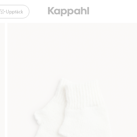
Upptäck
Gratis fraktalternativ
Smidig betalning med 