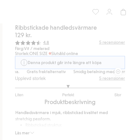
Ribbstickade handledsvärmare
129 kr.
Snittbetyg:
5
recensioner
4.8
Färg:
Vit / melerad
Storlek:
ONE SIZE
Slutsåld online
Denna produkt går inte längre att köpa
Klarna.
Gratis fraktalternativ
Smidig betalning med Klarna.
Grati
Upplevd storlek
5
recensioner
3
Liten
Perfekt
Stor
utav
Baserat
Produktbeskrivning
5
på
Handledsvärmare i mjuk, ribbstickad kvalitet med
4
stretchig passform.
betyg
Ribbstickad struktur.
Längd 18 cm.
Läs mer
Stretchig och bekväm.