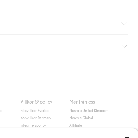
äller ej hemleverans). Frakten tas bort per automatik efter du
 information i kassan godkänner du Klarnas villkor. Genom att
Villkor & policy
Mer från oss
up
Köpvillkor Sverige
Newbie United Kingdom
Köpvillkor Danmark
Newbie Global
Integritetspolicy
Affiliate
Cookiepolicy
Studentrabatt