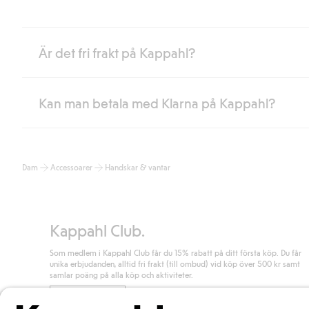
Är det fri frakt på Kappahl?
Kan man betala med Klarna på Kappahl?
Är du medlem i Kappahl Club har du alltid gratis frakt till butik 
loggat in och identifierats som medlem.
Annars kostar frakten 39kr för ombudsleverans eller paketskåp (
Ja, i samarbete med Klarna erbjuder vi smidig betalning med bla
Läs mer
Dam
Accessoarer
Handskar & vantar
klicka på "Slutför köp" godkänner du Kappahls allmänna villkor.
Lä
Läs mer
Kappahl Club.
Som medlem i Kappahl Club får du 15% rabatt på ditt första köp. Du får
unika erbjudanden, alltid fri frakt (till ombud) vid köp över 500 kr samt
samlar poäng på alla köp och aktiviteter.
Bli medlem