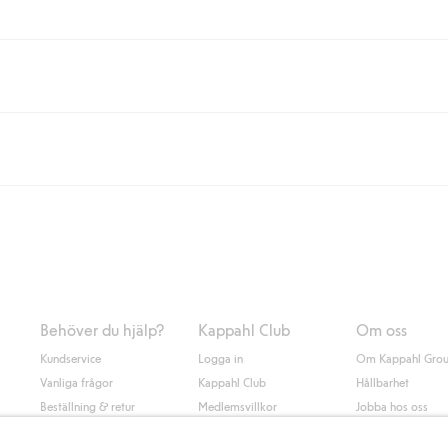
eller om du handlar för över 500kr med leverans till ombud eller paketbox (g
Instabox) och 59kr vid hemleverans oavsett hur mycket du handlar för.
nd annat faktura och swish men även andra betalningssätt. Genom att lämna
s mer om Klarnas betalningsvillkor
(extern länk).
Behöver du hjälp?
Kappahl Club
Om oss
Kundservice
Logga in
Om Kappahl Gro
Vanliga frågor
Kappahl Club
Hållbarhet
Beställning & retur
Medlemsvillkor
Jobba hos oss
Kontakta oss
Press & nyheter