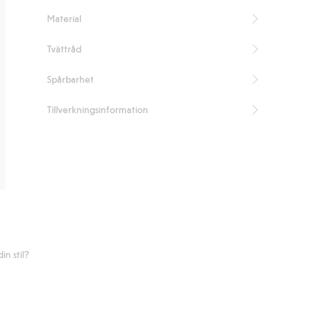
Värmande.
Material
Innehåller 70% återvunnen polyester.
Artikelnummer
:
490128
Tvättråd
Blended Recycled Polyester
Spårbarhet
Tillverkningsinformation
n stil?