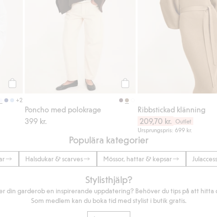
Köp
Köp
+2
Poncho med polokrage
Ribbstickad klänning
399 kr.
209,70 kr.
Outlet
Ursprungspris: 699 kr.
Populära kategorier
ar
Halsdukar & scarves
Mössor, hattar & kepsar
Julacces
Stylisthjälp?
r din garderob en inspirerande uppdatering? Behöver du tips på att hitta di
Som medlem kan du boka tid med stylist i butik gratis.