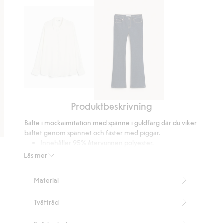
6
betyg
Oversize
Produktbeskrivning
skjorta
Flare
jeans
Bälte i mockaimitation med spänne i guldfärg där du viker
low
bältet genom spännet och fäster med piggar.
waist
Innehåller 95% återvunnen polyester.
Artikelnummer
:
853416
Läs mer
Recycled Polyester
Material
Tvättråd