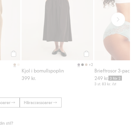
Köp
Köp
+2
Kjol i bomullspoplin
Brieftrosor 3-pack i b
399 kr.
249 kr.
3 för 2
3 st.
83 kr.
/st
soarer
Håraccessoarer
n stil?