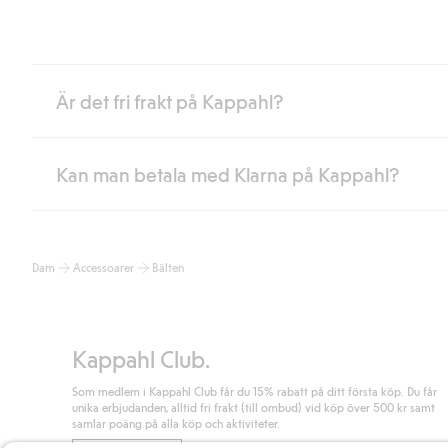
Är det fri frakt på Kappahl?
Kan man betala med Klarna på Kappahl?
Är du medlem i Kappahl Club har du alltid gratis frakt till butik 
loggat in och identifierats som medlem.
Annars kostar frakten 39kr för ombudsleverans eller paketskåp (
Ja, i samarbete med Klarna erbjuder vi smidig betalning med bla
Läs mer
Dam
Accessoarer
Bälten
klicka på "Slutför köp" godkänner du Kappahls allmänna villkor.
Lä
Läs mer
Kappahl Club.
Som medlem i Kappahl Club får du 15% rabatt på ditt första köp. Du får
unika erbjudanden, alltid fri frakt (till ombud) vid köp över 500 kr samt
samlar poäng på alla köp och aktiviteter.