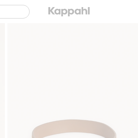
Gratis fraktalternativ
Smidig betalning med Kla