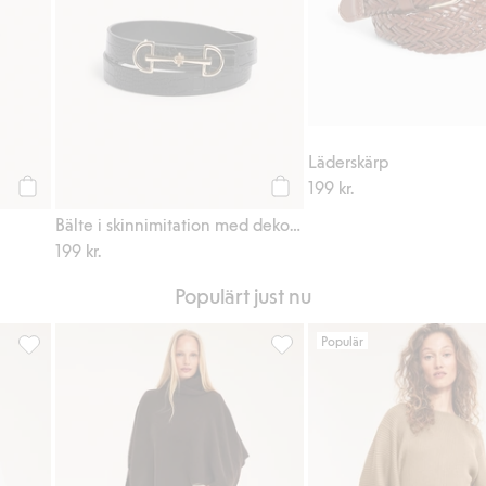
Läderskärp
199 kr.
Köp
Köp
Bälte i skinnimitation med dekorativt spänne
199 kr.
Populärt just nu
Populär
 favoriter
Oversized poplinskjorta, Lägg till i favoriter
Poncho med polokrage, Lägg ti