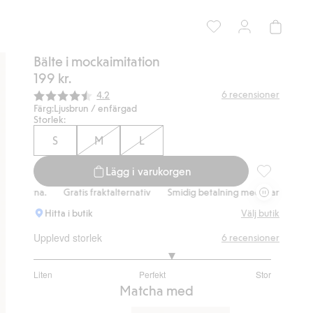
Bälte i mockaimitation
199 kr.
Snittbetyg:
6
recensioner
4.2
Färg:
Ljusbrun / enfärgad
Storlek:
S
M
L
Lägg i varukorgen
Bälte i mocka
rna.
Gratis fraktalternativ
Smidig betalning med Klarna.
Gratis fr
Hitta i butik
Välj butik
Upplevd storlek
6
recensioner
3.333333333333333
Liten
Perfekt
Stor
utav
Baserat
Matcha med
5
på