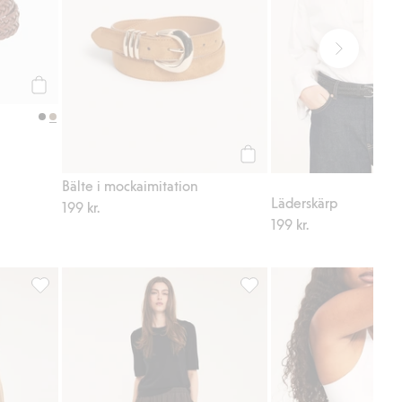
Köp
Köp
Bälte i mockaimitation
Läderskärp
199 kr.
199 kr.
ll i favoriter
Ribbstickad klänning, Lägg till i favoriter
Kjol i bomullspoplin, Lägg ti