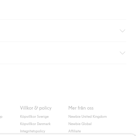
äller ej hemleverans). Frakten tas bort per automatik efter du
 information i kassan godkänner du Klarnas villkor. Genom att
Villkor & policy
Mer från oss
up
Köpvillkor Sverige
Newbie United Kingdom
Köpvillkor Danmark
Newbie Global
Integritetspolicy
Affiliate