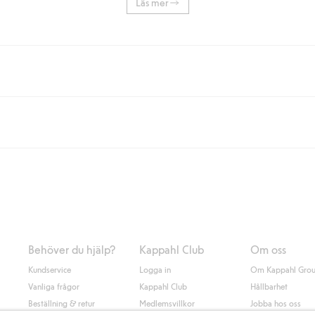
Läs mer
eller om du handlar för över 500kr med leverans till ombud eller paketbox (g
Instabox) och 59kr vid hemleverans oavsett hur mycket du handlar för.
nd annat faktura och swish men även andra betalningssätt. Genom att lämna
s mer om Klarnas betalningsvillkor
(extern länk).
Behöver du hjälp?
Kappahl Club
Om oss
Kundservice
Logga in
Om Kappahl Gro
Vanliga frågor
Kappahl Club
Hållbarhet
Beställning & retur
Medlemsvillkor
Jobba hos oss