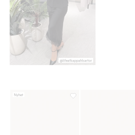
@lifeatkappahlsartor
Nyhet
Bälte i mockaimitation med spänn