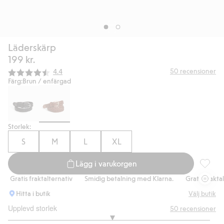
Läderskärp
199 kr.
Snittbetyg:
50
recensioner
4.4
Färg:
Brun / enfärgad
Storlek:
S
M
L
XL
Lägg i varukorgen
Läderskä
Gratis fraktalternativ
Smidig betalning med Klarna.
Gratis fraktalte
Hitta i butik
Välj butik
Upplevd storlek
50
recensioner