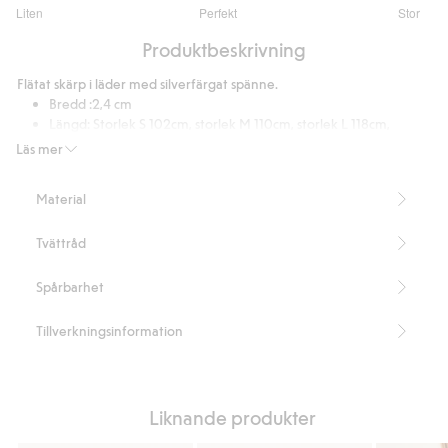
3.051282051282051
Liten
Perfekt
Stor
utav
Baserat
5
Produktbeskrivning
på
39
Flätat skärp i läder med silverfärgat spänne.
betyg
Bredd :2,4 cm
Längd: Storlek S 102cm, storlek M 110cm, storlek L 118cm,
storlek XL 126cm.
Läs mer
Artikelnummer
:
704155
Material
Tvättråd
Spårbarhet
Tillverkningsinformation
Liknande produkter