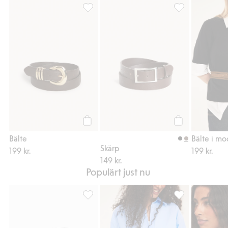
Bälte, Lägg till i favoriter
Skärp, Lägg till 
Köp
Köp
Bälte
Bälte i mo
Skärp
199 kr.
199 kr.
149 kr.
Populärt just nu
Skärp, Lägg till i favoriter
Oversized skjort