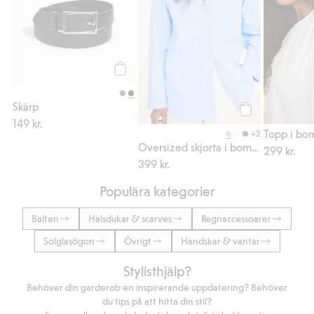
Köp
Skärp
149 kr.
Köp
Topp i bom
+2
Oversized skjorta i bomullspoplin
299 kr.
399 kr.
Populära kategorier
Bälten
Halsdukar & scarves
Regnaccessoarer
Solglasögon
Övrigt
Handskar & vantar
Stylisthjälp?
Behöver din garderob en inspirerande uppdatering? Behöver
du tips på att hitta din stil?