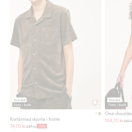
Slutsåld
Slutsåld
Finns i butik
Finns i butik
One shoulder
Kortärmad skjorta i frotté
104,70 kr.
349 k
74,70 kr.
-70%
249 kr.