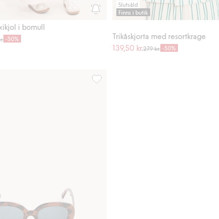
Slutsåld
Finns i butik
kjol i bomull
Trikåskjorta med resortkrage
-50%
r.
139,50 kr.
-50%
279 kr.
g till i favoriter
Ovala solglasögon, Lägg till i favoriter