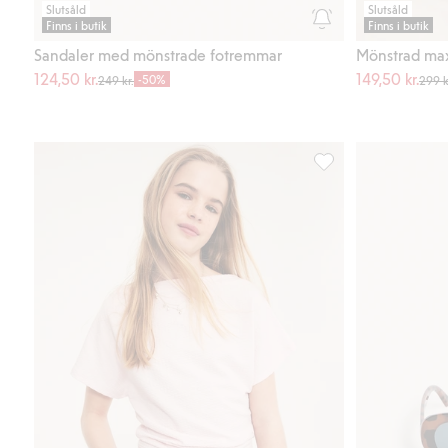
Slutsåld
Slutsåld
Finns i butik
Finns i butik
Sandaler med mönstrade fotremmar
Mönstrad maxi
124,50 kr.
149,50 kr.
-50%
249 kr.
299 k
Korta jeansshorts, Läg