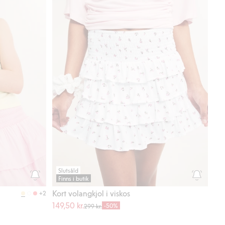
Slutsåld
Finns i butik
Kort volangkjol i viskos
+2
149,50 kr.
-50%
299 kr.