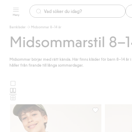
Meny
Barnkläder
Midsommar 8–14 år
Midsommarstil 8–1
Midsommar börjar med rätt känsla. Här finns kläder för barn 8–14 år i 
håller från firande till långa sommardagar.
Stora
Välj
bilder
Normala
produktkortslayout
bilder
Små
bilder
Kortärmad skjorta i fr