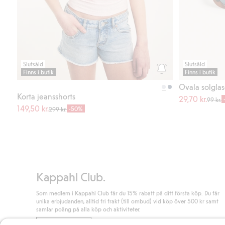
Slutsåld
Slutsåld
Finns i butik
Finns i butik
Ovala solgla
Korta jeansshorts
29,70 kr.
99 kr.
149,50 kr.
-50%
299 kr.
Kappahl Club.
Som medlem i Kappahl Club får du 15% rabatt på ditt första köp. Du får
unika erbjudanden, alltid fri frakt (till ombud) vid köp över 500 kr samt
samlar poäng på alla köp och aktiviteter.
Bli medlem