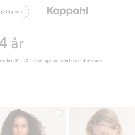
Upptäck
4 år
storlek 134–170 – klänningar, set, skjortor och shorts som
otté, Lägg till i favoriter
One shoulder klänning med volangkant, 