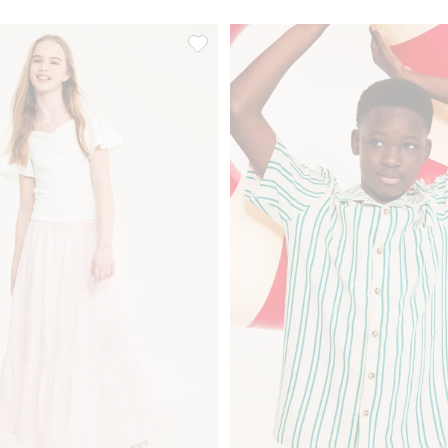
ade fotremmar, Lägg till i favoriter
Mönstrad maxikjol i bomull, Lägg till i 