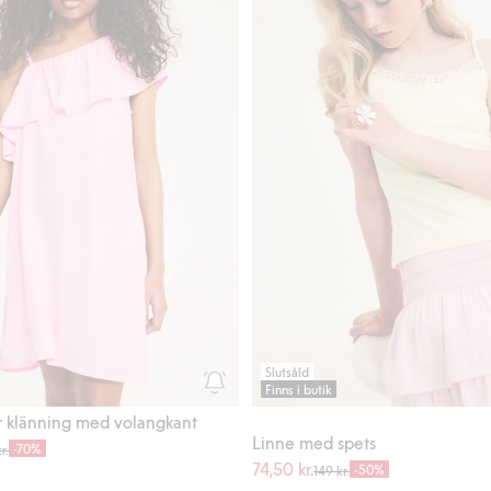
Slutsåld
Finns i butik
 klänning med volangkant
Linne med spets
-70%
r.
74,50 kr.
-50%
149 kr.