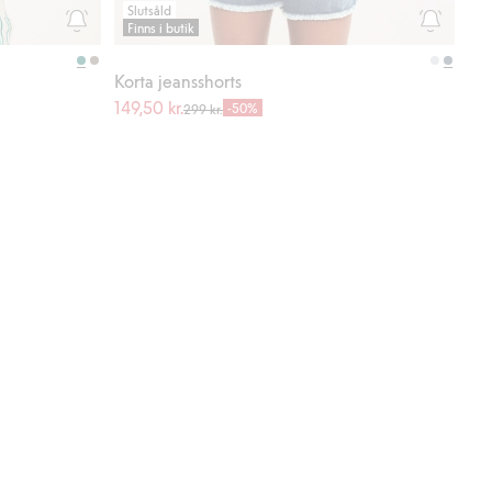
Slutsåld
Finns i butik
Korta jeansshorts
149,50 kr.
-50%
299 kr.