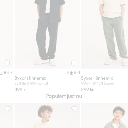
Köp
Köp
+1
+1
Byxor i linnemix
Byxor i linnemix
55% lin & 45% bomull
55% lin & 45% bomull
399 kr.
399 kr.
Populärt just nu
iter
Byxor i linnemix, Lägg till i favoriter
Byxor i linnemix, Lägg till i fa