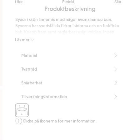
Liten
Perfekt
Stor
utav
Baserat
Produktbeskrivning
5
på
Byxor i skön linnemix med något avsmalnande ben.
42
Byxorna har snedställda fickor i sidorna och en fuskficka
betyg
bak. Knapp fram samt reglerbar resår i midjan. Ingen
dragkedjegylf.
Läs mer
Innehåller 55% Masters of FLAX FIBRE™-linne.
Artikelnummer
:
422956
Material
Tvättråd
Spårbarhet
Tillverkningsinformation
Klicka på ikonerna för mer information.