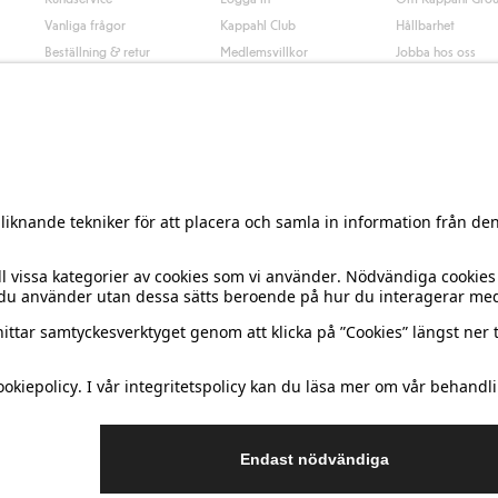
Vanliga frågor
Kappahl Club
Hållbarhet
Beställning & retur
Medlemsvillkor
Jobba hos oss
Kontakta oss
Press & nyheter
Hitta butik
Tillgänglighet
Presentkortssaldo
Personal styling
Ångra ditt köp