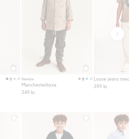
Köp
Köp
Loose jeans med fem 
+1
+1
Newbie
Manchesterbyxa
399 kr.
349 kr.
voriter
Byxor i linnemix, Lägg till i favoriter
Byxor i linnemix, Lägg till i