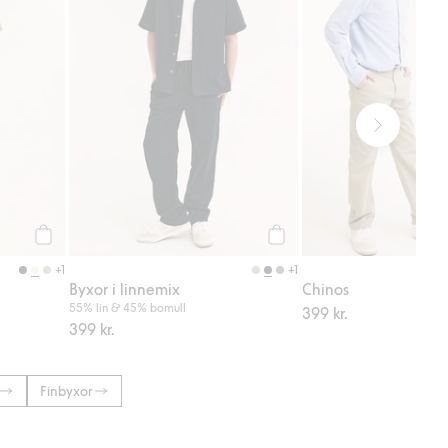
Köp
Köp
+1
+1
Byxor i linnemix
Chinos
55% lin & 45% bomull
399 kr.
399 kr.
Finbyxor