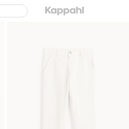
Gratis fraktalternativ
Smidig betalning med Kla