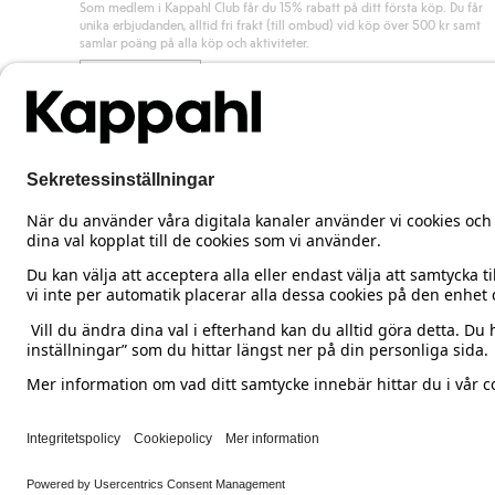
Som medlem i Kappahl Club får du 15% rabatt på ditt första köp. Du får
unika erbjudanden, alltid fri frakt (till ombud) vid köp över 500 kr samt
samlar poäng på alla köp och aktiviteter.
Bli medlem
Sweden
Ändra land
Cookies