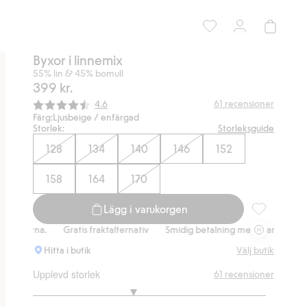
Byxor i linnemix
55% lin & 45% bomull
399 kr.
Snittbetyg:
61
recensioner
4.6
Färg:
Ljusbeige / enfärgad
Storlek:
Storleksguide
128
134
140
146
152
158
164
170
Lägg i varukorgen
Byxor i linne
rna.
Gratis fraktalternativ
Smidig betalning med Klarna.
Gratis fr
Hitta i butik
Välj butik
Upplevd storlek
61
recensioner
2.714285714285714