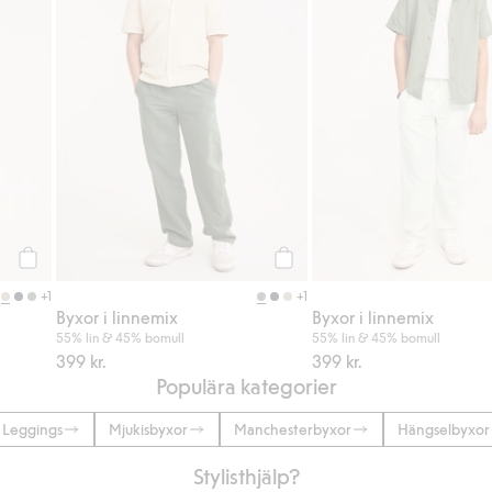
Köp
Köp
+1
+1
Byxor i linnemix
Byxor i linnemix
55% lin & 45% bomull
55% lin & 45% bomull
399 kr.
399 kr.
Populära kategorier
Leggings
Mjukisbyxor
Manchesterbyxor
Hängselbyxor
Stylisthjälp?