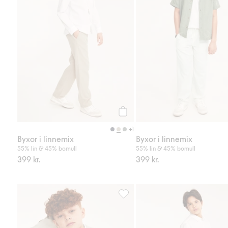
Köp
+1
Byxor i linnemix
Byxor i linnemix
55% lin & 45% bomull
55% lin & 45% bomull
399 kr.
399 kr.
Kavaj i linnemix, Lägg till i favor