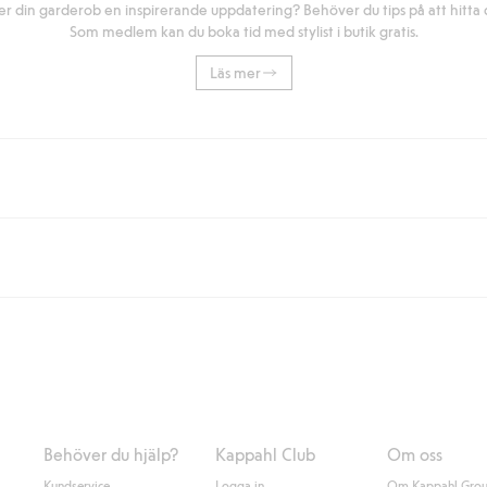
r din garderob en inspirerande uppdatering? Behöver du tips på att hitta di
Som medlem kan du boka tid med stylist i butik gratis.
Läs mer
eller om du handlar för över 500kr med leverans till ombud eller paketbox (g
Instabox) och 59kr vid hemleverans oavsett hur mycket du handlar för.
nd annat faktura och swish men även andra betalningssätt. Genom att lämna
s mer om Klarnas betalningsvillkor
(extern länk).
Behöver du hjälp?
Kappahl Club
Om oss
Kundservice
Logga in
Om Kappahl Gro