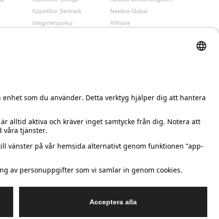
Köpvillkor Danmark
Newbie Global
Integritetspolicy
Affiliate
Cookiepolicy
Studentrabatt
Villkor #YesKappahl
#YesNewbie