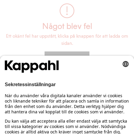
Något blev fel
Ett okänt fel har uppstått, klicka på knappen för att ladda om
sidan.
Ladda om sidan