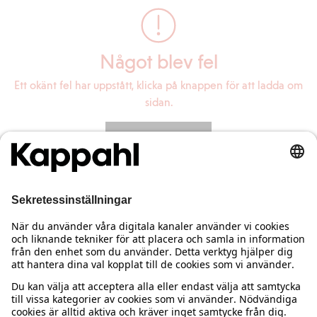
Något blev fel
Ett okänt fel har uppstått, klicka på knappen för att ladda om
sidan.
Ladda om sidan