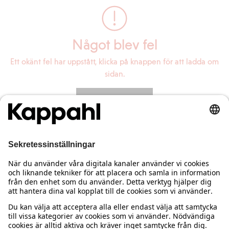
Något blev fel
Ett okänt fel har uppstått, klicka på knappen för att ladda om
sidan.
Ladda om sidan