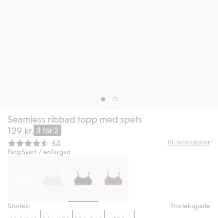
Seamless ribbad topp med spets
129 kr.
3 för 2
Snittbetyg:
81
recensioner
4.8
Färg:
Svart / enfärgad
Storlek:
Storleksguide