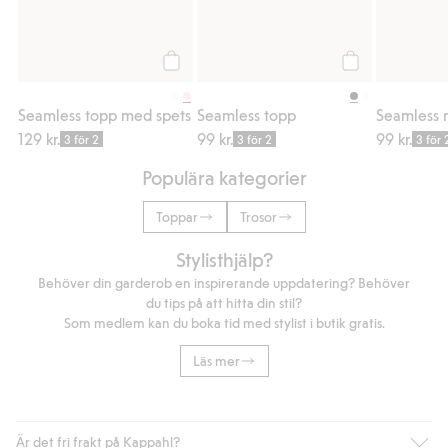
Köp
Köp
Seamless topp med spets
Seamless topp
129 kr.
99 kr.
99 kr.
3 för 2
3 för 2
3 för 
Populära kategorier
Toppar
Trosor
Stylisthjälp?
Behöver din garderob en inspirerande uppdatering? Behöver
du tips på att hitta din stil?
Som medlem kan du boka tid med stylist i butik gratis.
Läs mer
Är det fri frakt på Kappahl?