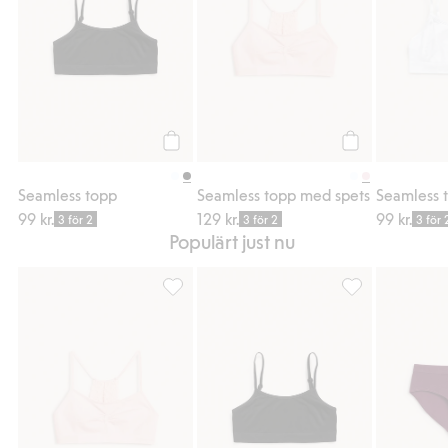
Köp
Köp
Seamless topp
Seamless topp med spets
Seamless 
99 kr.
129 kr.
99 kr.
3 för 2
3 för 2
3 för 
Populärt just nu
Seamless topp med spets, Lägg till i favori
Seamless topp, L