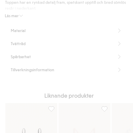
betyg
Toppen har en rynkad detalj fram, spetskant upptill och bred sömlös
resår i nederkant.
Innehåller 63% återvunnen polyamid.
Läs mer
Artikelnummer
:
923383
Blended Recycled Polyamide
Material
Tvättråd
Spårbarhet
Tillverkningsinformation
Liknande produkter
Seamless topp, Lägg till i favoriter
Seamless topp me