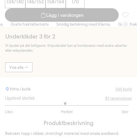
134/140
146/152
158/164
170
Lägg i varukorgen
Seamles
Gratis fraktalternativ
Smidig betalning med Klarna.
Gratis frakta
Underkläder 3 för 2
Vi bjuder på det billigaste. Erbjudandet kan ej kombineras med andra rabatter
eller erbjudanden.
Visa alla
Hitta i butik
Välj butik
Upplevd storlek
81
recensioner
2.936507936507936
Liten
Perfekt
Stor
utav
Baserat
5
Produktbeskrivning
på
63
Bekväm topp i ribbat, stretchigt material med smala axelband.