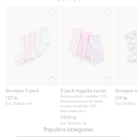
Strumpor 5-pack, Lägg till i favoriter
3-pack magiska v
Köp
Köp
Strumpor 5-pack
3-pack magiska vantar
Denna produkt innehåller 50%
129 kr.
129 kr.
återvunnen polyester Denna
5 st.
25,80 kr.
/st
5 st.
25,80 kr.
produkt innehåller 35%
återvunnen akryl
79,90 kr.
3 st.
26,63 kr.
/st
Populära kategorier