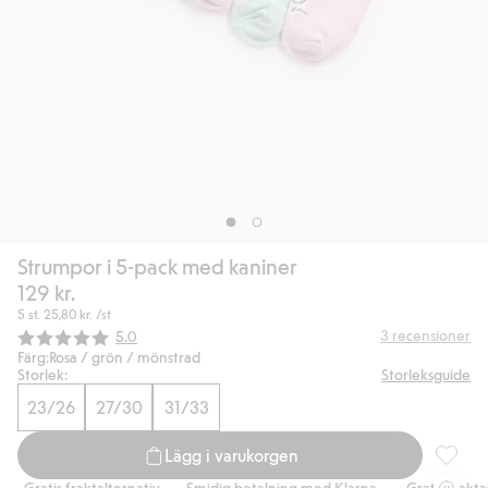
Strumpor i 5-pack med kaniner
129 kr.
5 st.
25,80 kr.
/st
Snittbetyg:
3
recensioner
5.0
Färg:
Rosa / grön / mönstrad
Storlek:
Storleksguide
23/26
27/30
31/33
Lägg i varukorgen
Strumpo
Gratis fraktalternativ
Smidig betalning med Klarna.
Gratis fraktalte