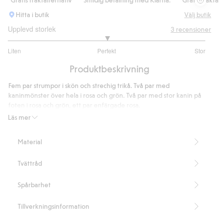
Hitta i butik
Välj butik
Upplevd storlek
3
recensioner
3
Liten
Perfekt
Stor
utav
Baserat
5
Produktbeskrivning
på
3
Fem par strumpor i skön och strechig trikå. Två par med
betyg
kaninmönster över hela i rosa och grön. Två par med stor kanin på
foten i rosa och grön, ett par enfärgade rosa.
5-pack
Läs mer
Artikelnummer
:
920009
Material
Tvättråd
Spårbarhet
Tillverkningsinformation