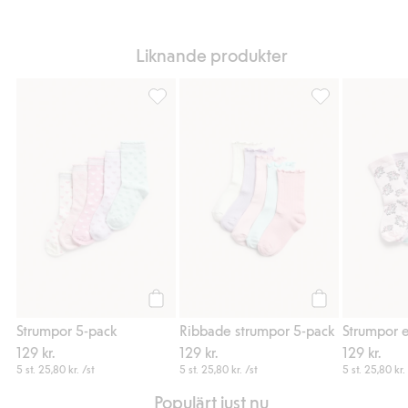
Liknande produkter
Strumpor 5-pack, Lägg till i favoriter
Ribbade strumpor
Köp
Köp
Strumpor 5-pack
Ribbade strumpor 5-pack
129 kr.
129 kr.
129 kr.
5 st.
25,80 kr.
/st
5 st.
25,80 kr.
/st
5 st.
25,80 kr.
Populärt just nu