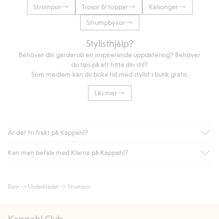
Strumpor
Trosor & toppar
Kalsonger
Strumpbyxor
Stylisthjälp?
Behöver din garderob en inspirerande uppdatering? Behöver
du tips på att hitta din stil?
Som medlem kan du boka tid med stylist i butik gratis.
Läs mer
Är det fri frakt på Kappahl?
Kan man betala med Klarna på Kappahl?
Är du medlem i Kappahl Club har du alltid gratis frakt till butik
eller om du handlar för över 500kr med leverans till ombud
eller paketbox (gäller ej hemleverans). Frakten tas bort per
Ja, i samarbete med Klarna erbjuder vi smidig betalning med
Barn
Underkläder
Strumpor
automatik efter du loggat in och identifierats som medlem.
bland annat faktura och swish men även andra betalningssätt.
Genom att lämna information i kassan godkänner du Klarnas
Annars kostar frakten 39kr för ombudsleverans eller paketskåp
villkor. Genom att klicka på "Slutför köp" godkänner du Kappahls
(Instabox) och 59kr vid hemleverans oavsett hur mycket du
Kappahl Club.
allmänna villkor.
Läs mer om Klarnas betalningsvillkor
(extern