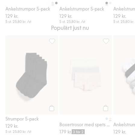
Ankelstrumpor 5-pack
Ankelstrumpor 5-pack
Ankelstru
129 kr.
129 kr.
129 kr.
5 st.
25,80 kr.
/st
5 st.
25,80 kr.
/st
5 st.
25,80 kr.
Populärt just nu
Strumpor 5-pack, Lägg till i favoriter
Boxertrosor med 
Köp
Köp
Strumpor 5-pack
Boxertrosor med spets 3-pack
Ankelstru
129 kr.
179 kr.
129 kr.
5 st.
25,80 kr.
/st
3 för 2