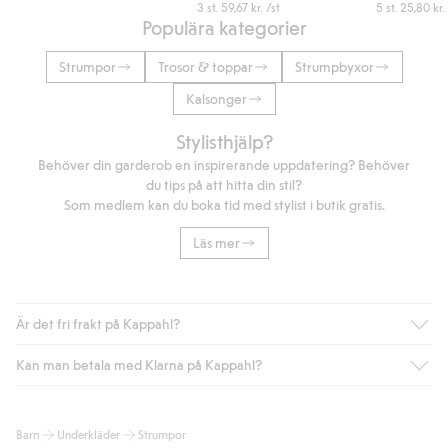
3 st.
59,67 kr.
/st
5 st.
25,80 kr.
Populära kategorier
Strumpor
Trosor & toppar
Strumpbyxor
Kalsonger
Stylisthjälp?
Behöver din garderob en inspirerande uppdatering? Behöver
du tips på att hitta din stil?
Som medlem kan du boka tid med stylist i butik gratis.
Läs mer
Är det fri frakt på Kappahl?
Kan man betala med Klarna på Kappahl?
Är du medlem i Kappahl Club har du alltid gratis frakt till butik
eller om du handlar för över 500kr med leverans till ombud
eller paketbox (gäller ej hemleverans). Frakten tas bort per
Ja, i samarbete med Klarna erbjuder vi smidig betalning med
Barn
Underkläder
Strumpor
automatik efter du loggat in och identifierats som medlem.
bland annat faktura och swish men även andra betalningssätt.