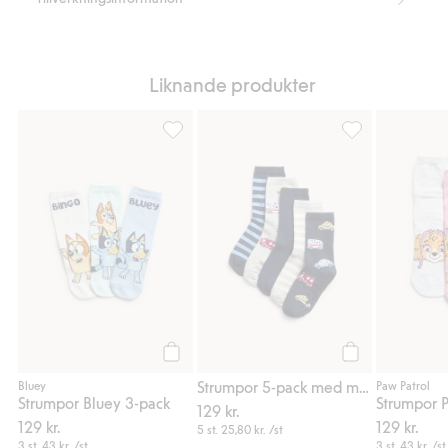
Liknande produkter
Strumpor Bluey 3-pack, Lägg till i favoriter
Strumpor 5-pack 
Köp
Köp
Strumpor 5-pack med motiv av utryckningsfordon
Bluey
Paw Patrol
Strumpor Bluey 3-pack
129 kr.
129 kr.
129 kr.
5 st.
25,80 kr.
/st
3 st.
43 kr.
/st
3 st.
43 kr.
/st