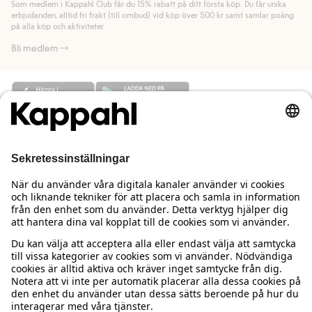
Som medlem i Kappahl Club får du 15% rabatt på ditt första köp. Du får unika
Läs mer
Läs mer
erbjudanden, alltid fri frakt (till ombud) vid köp över 500 kr samt samlar poäng
på alla köp och aktiviteter.
Bli medlem
Behöver du hjälp?
Kundservice
Kappahl Club
Vanliga frågor
Logga in
Om oss
Beställning & retur
Kappahl Club
Om Kappahl Group
Villkor & policy
Kontakta oss