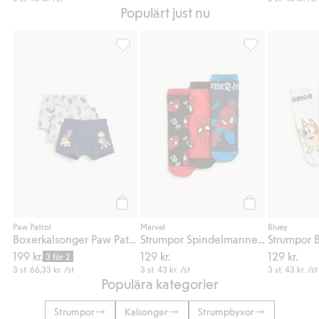
Populärt just nu
Boxerkalsonger Paw Patrol 3-pack, Lägg till
Strumpor Spinde
Köp
Köp
Paw Patrol
Marvel
Bluey
Boxerkalsonger Paw Patrol 3-pack
Strumpor Spindelmannen 3-pack
Strumpor 
199 kr.
129 kr.
129 kr.
3 för 2
3 st.
66,33 kr.
/st
3 st.
43 kr.
/st
3 st.
43 kr.
/st
Populära kategorier
Strumpor
Kalsonger
Strumpbyxor