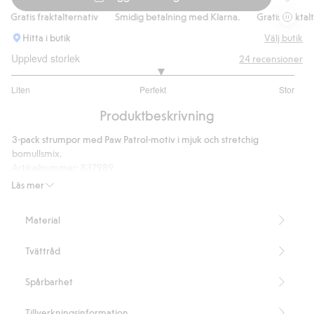
Strumpo
Gratis fraktalternativ
Smidig betalning med Klarna.
Gratis fraktalter
Hitta i butik
Välj butik
Upplevd storlek
24
recensioner
3.105263157894737
Liten
Perfekt
Stor
utav
Baserat
5
Produktbeskrivning
på
19
3-pack strumpor med Paw Patrol-motiv i mjuk och stretchig
betyg
bomullsmix.
Artikelnummer
:
837989
Läs mer
Material
Tvättråd
Spårbarhet
Tillverkningsinformation