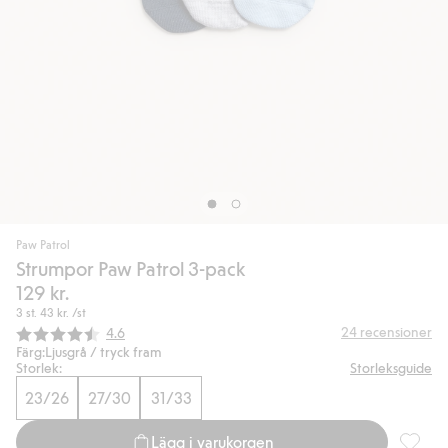
Paw Patrol
Strumpor Paw Patrol 3-pack
129 kr.
3 st.
43 kr.
/st
Snittbetyg:
24
recensioner
4.6
Färg:
Ljusgrå / tryck fram
Storlek:
Storleksguide
23/26
27/30
31/33
Lägg i varukorgen