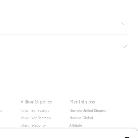
äller ej hemleverans). Frakten tas bort per automatik efter du
 information i kassan godkänner du Klarnas villkor. Genom att
Villkor & policy
Mer från oss
up
Köpvillkor Sverige
Newbie United Kingdom
Köpvillkor Danmark
Newbie Global
Integritetspolicy
Affiliate
Cookiepolicy
Studentrabatt