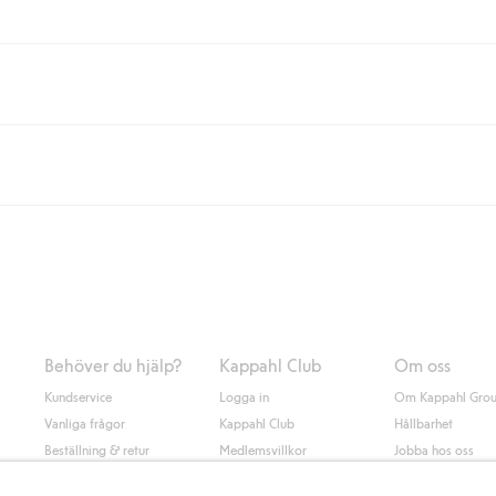
eller om du handlar för över 500kr med leverans till ombud eller paketbox (g
Instabox) och 59kr vid hemleverans oavsett hur mycket du handlar för.
nd annat faktura och swish men även andra betalningssätt. Genom att lämna
s mer om Klarnas betalningsvillkor
(extern länk).
Behöver du hjälp?
Kappahl Club
Om oss
Kundservice
Logga in
Om Kappahl Gro
Vanliga frågor
Kappahl Club
Hållbarhet
Beställning & retur
Medlemsvillkor
Jobba hos oss
Kontakta oss
Press & nyheter