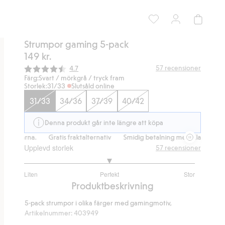
Strumpor gaming 5-pack
149 kr.
Snittbetyg:
57
recensioner
4.7
Färg:
Svart / mörkgrå / tryck fram
Storlek:
31/33
Slutsåld online
31/33
34/36
37/39
40/42
Denna produkt går inte längre att köpa
d Klarna.
Gratis fraktalternativ
Smidig betalning med Klarna.
Gra
Upplevd storlek
57
recensioner
3
Liten
Perfekt
Stor
utav
Baserat
Produktbeskrivning
5
på
5-pack strumpor i olika färger med gamingmotiv,
43
Artikelnummer
:
403949
betyg