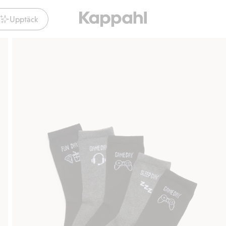
Upptäck
Gratis fraktalternativ
Smidig betalning me