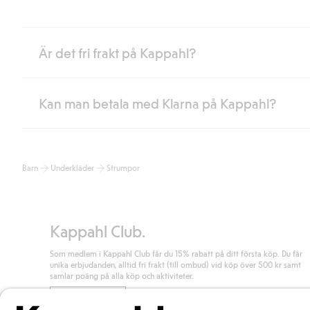
Är det fri frakt på Kappahl?
Kan man betala med Klarna på Kappahl?
Är du medlem i Kappahl Club har du alltid gratis frakt till butik 
loggat in och identifierats som medlem.
Annars kostar frakten 39kr för ombudsleverans eller paketskåp (
Ja, i samarbete med Klarna erbjuder vi smidig betalning med bla
Läs mer
Barn
Underkläder
Strumpor
klicka på "Slutför köp" godkänner du Kappahls allmänna villkor.
Lä
Läs mer
Kappahl Club.
Som medlem i Kappahl Club får du 15% rabatt på ditt första köp. Du får
unika erbjudanden, alltid fri frakt (till ombud) vid köp över 500 kr samt
samlar poäng på alla köp och aktiviteter.
Bli medlem