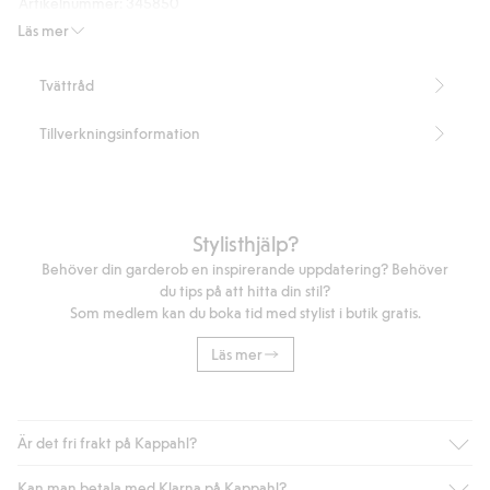
Artikelnummer
:
345850
Läs mer
Tvättråd
Tillverkningsinformation
Stylisthjälp?
Behöver din garderob en inspirerande uppdatering? Behöver
du tips på att hitta din stil?
Som medlem kan du boka tid med stylist i butik gratis.
Läs mer
Är det fri frakt på Kappahl?
Kan man betala med Klarna på Kappahl?