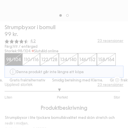
Strumpbyxor i bomull
99 kr.
Snittbetyg:
23
recensioner
4.2
Färg:
Vit / enfärgad
Storlek:
98/104
Slutsåld online
98/104
110/116
122/128
134/140
146/152
158/164
Denna produkt går inte längre att köpa
.
Gratis fraktalternativ
Smidig betalning med Klarna.
Gratis frakt
Upplevd storlek
23
recensioner
2.882352941176471
Liten
Perfekt
Stor
utav
Baserat
5
Produktbeskrivning
på
17
Strumpbyxor i lite tjockare bomullskvalitet med skön stretch och
betyg
resår i midjan.