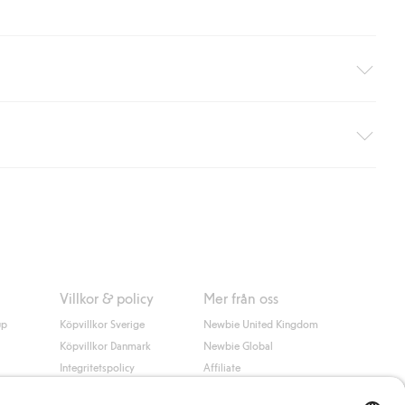
äller ej hemleverans). Frakten tas bort per automatik efter du
 information i kassan godkänner du Klarnas villkor. Genom att
Villkor & policy
Mer från oss
up
Köpvillkor Sverige
Newbie United Kingdom
Köpvillkor Danmark
Newbie Global
Integritetspolicy
Affiliate
Cookiepolicy
Studentrabatt