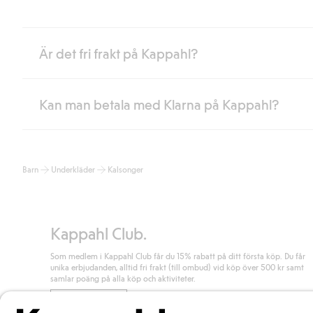
Är det fri frakt på Kappahl?
Kan man betala med Klarna på Kappahl?
Är du medlem i Kappahl Club har du alltid gratis frakt till butik 
loggat in och identifierats som medlem.
Annars kostar frakten 39kr för ombudsleverans eller paketskåp (
Ja, i samarbete med Klarna erbjuder vi smidig betalning med bla
Läs mer
Barn
Underkläder
Kalsonger
klicka på "Slutför köp" godkänner du Kappahls allmänna villkor.
Lä
Läs mer
Kappahl Club.
Som medlem i Kappahl Club får du 15% rabatt på ditt första köp. Du får
unika erbjudanden, alltid fri frakt (till ombud) vid köp över 500 kr samt
samlar poäng på alla köp och aktiviteter.
Bli medlem