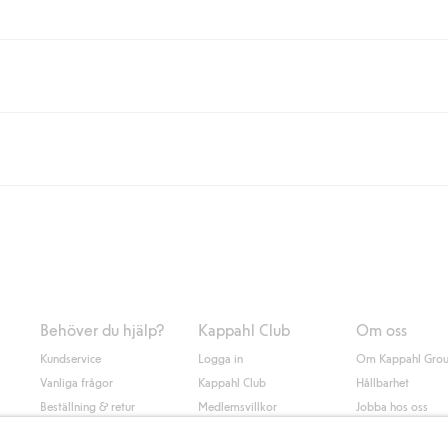
eller om du handlar för över 500kr med leverans till ombud eller paketbox (g
Instabox) och 59kr vid hemleverans oavsett hur mycket du handlar för.
nd annat faktura och swish men även andra betalningssätt. Genom att lämna
s mer om Klarnas betalningsvillkor
(extern länk).
Behöver du hjälp?
Kappahl Club
Om oss
Kundservice
Logga in
Om Kappahl Gro
Vanliga frågor
Kappahl Club
Hållbarhet
Beställning & retur
Medlemsvillkor
Jobba hos oss
Kontakta oss
Press & nyheter