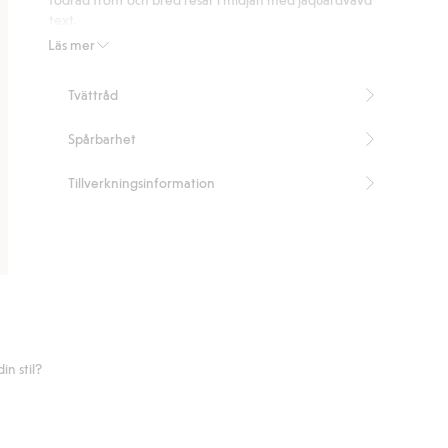
betyg
text.
Artikelnummer
:
839118
Läs mer
Tvättråd
Spårbarhet
Tillverkningsinformation
n stil?