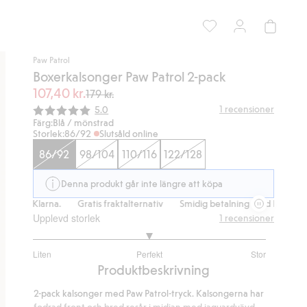
Paw Patrol
Boxerkalsonger Paw Patrol 2-pack
107,40 kr.
179 kr.
Snittbetyg:
1
recensioner
5.0
Färg:
Blå / mönstrad
Storlek:
86/92
Slutsåld online
86/92
98/104
110/116
122/128
Denna produkt går inte längre att köpa
med Klarna.
Gratis fraktalternativ
Smidig betalning med Klarna.
G
Upplevd storlek
1
recensioner
3
Liten
Perfekt
Stor
utav
Baserat
Produktbeskrivning
5
på
2-pack kalsonger med Paw Patrol-tryck. Kalsongerna har
1
fodrad front och bred resår i midjan med jaquardvävd