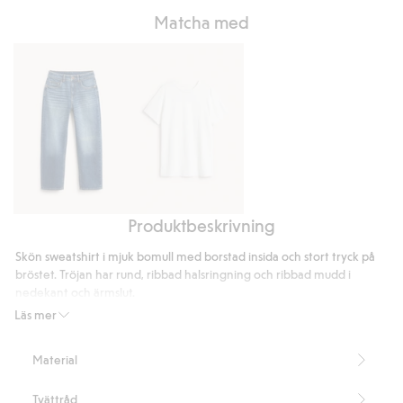
Matcha med
Produktbeskrivning
Loose
T-
jeans
shirt
Skön sweatshirt i mjuk bomull med borstad insida och stort tryck på
mid
i
bröstet. Tröjan har rund, ribbad halsringning och ribbad mudd i
waist
bomullstrikå
nedekant och ärmslut.
Artikelnummer
:
913673
med
Läs mer
kort
ärm
Material
Tvättråd