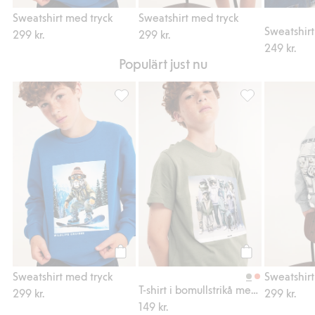
Köp
Köp
Sweatshirt med tryck
Sweatshirt med tryck
299 kr.
299 kr.
249 kr.
Populärt just nu
Sweatshirt med tryck, Lägg till i favoriter
T-shirt i bomulls
Köp
Köp
Sweatshirt med tryck
Sweatshirt
T-shirt i bomullstrikå med djurprint fram
299 kr.
299 kr.
149 kr.