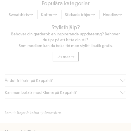
Populära kategorier
Sweatshirts
Koftor
Stickade tröjor
Hoodies
Stylisthjälp?
Behöver din garderob en inspirerande uppdatering? Behöver
du tips på att hitta din stil?
Som medlem kan du boka tid med stylist i butik gratis.
Läs mer
Är det fri frakt på Kappahl?
Kan man betala med Klarna på Kappahl?
Är du medlem i Kappahl Club har du alltid gratis frakt till butik
eller om du handlar för över 500kr med leverans till ombud
eller paketbox (gäller ej hemleverans). Frakten tas bort per
Ja, i samarbete med Klarna erbjuder vi smidig betalning med
Barn
Tröjor & koftor
Sweatshirts
automatik efter du loggat in och identifierats som medlem.
bland annat faktura och swish men även andra betalningssätt.
Genom att lämna information i kassan godkänner du Klarnas
Annars kostar frakten 39kr för ombudsleverans eller paketskåp
villkor. Genom att klicka på "Slutför köp" godkänner du Kappahls
(Instabox) och 59kr vid hemleverans oavsett hur mycket du