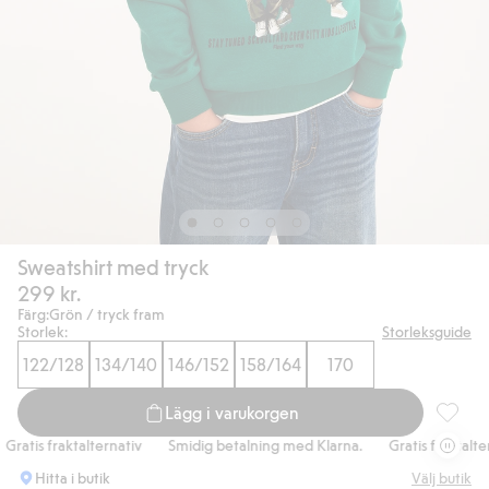
Sweatshirt med tryck
299 kr.
Färg:
Grön / tryck fram
Storlek:
Storleksguide
122/128
134/140
146/152
158/164
170
Lägg i varukorgen
Sweatshi
atis fraktalternativ
Smidig betalning med Klarna.
Gratis fraktalterna
Hitta i butik
Välj butik