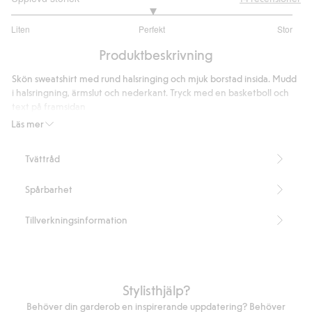
3
Liten
Perfekt
Stor
utav
Baserat
5
Produktbeskrivning
på
11
Skön sweatshirt med rund halsringing och mjuk borstad insida. Mudd
betyg
i halsringning, ärmslut och nederkant. Tryck med en basketboll och
text på framsidan
Långa ärmar
Läs mer
Rund halsringning
Artikelnummer
:
909325
Tvättråd
Spårbarhet
Tillverkningsinformation
Stylisthjälp?
Behöver din garderob en inspirerande uppdatering? Behöver