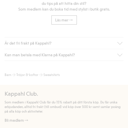
du tips på att hitta din stil?
Som medlem kan du boka tid med stylist i butik gratis.
Läs mer
Är det fri frakt på Kappahl?
Kan man betala med Klarna på Kappahl?
Är du medlem i Kappahl Club har du alltid gratis frakt till butik
eller om du handlar för över 500kr med leverans till ombud
eller paketbox (gäller ej hemleverans). Frakten tas bort per
Ja, i samarbete med Klarna erbjuder vi smidig betalning med
Barn
Tröjor & koftor
Sweatshirts
automatik efter du loggat in och identifierats som medlem.
bland annat faktura och swish men även andra betalningssätt.
Genom att lämna information i kassan godkänner du Klarnas
Annars kostar frakten 39kr för ombudsleverans eller paketskåp
villkor. Genom att klicka på "Slutför köp" godkänner du Kappahls
(Instabox) och 59kr vid hemleverans oavsett hur mycket du
Kappahl Club.
allmänna villkor.
Läs mer om Klarnas betalningsvillkor
(extern
handlar för.
länk).
Som medlem i Kappahl Club får du 15% rabatt på ditt första köp. Du får unika
Läs mer
Läs mer
erbjudanden, alltid fri frakt (till ombud) vid köp över 500 kr samt samlar poäng
på alla köp och aktiviteter.
Bli medlem