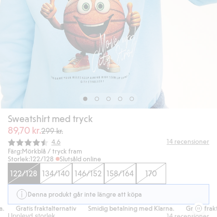
Sweatshirt med tryck
89,70 kr.
299 kr.
Snittbetyg:
14
recensioner
4.6
Färg:
Mörkblå / tryck fram
Storlek:
122/128
Slutsåld online
122/128
134/140
146/152
158/164
170
Denna produkt går inte längre att köpa
Gratis fraktalternativ
Smidig betalning med Klarna.
Gratis frakta
Upplevd storlek
14
recensioner