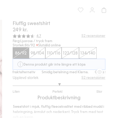
Fluffig sweatshirt
249 kr.
Snittbetyg:
52
recensioner
4.7
Färg:
Ljusrosa / tryck fram
Storlek:
86/92
Slutsåld online
86/92
98/104
110/116
122/128
134/140
Denna produkt går inte längre att köpa
s fraktalternativ
Smidig betalning med Klarna.
Gratis fraktalternativ
Upplevd storlek
52
recensioner
3.1
Liten
Perfekt
Stor
utav
Baserat
Produktbeskrivning
5
på
Sweatshirt i mjuk, fluffig fleecekvalitet med ribbad mudd i
40
halsringning, ärmslut och nederkant. Tryck fram med text
betyg
och en kanin.