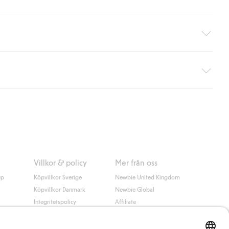
äller ej hemleverans). Frakten tas bort per automatik efter du
 information i kassan godkänner du Klarnas villkor. Genom att
Villkor & policy
Mer från oss
up
Köpvillkor Sverige
Newbie United Kingdom
Köpvillkor Danmark
Newbie Global
Integritetspolicy
Affiliate
Cookiepolicy
Studentrabatt
Villkor #YesKappahl