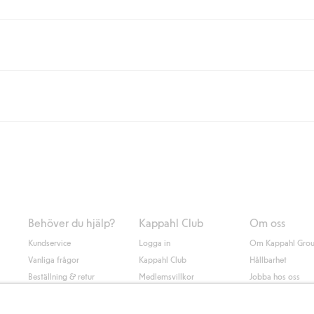
eller om du handlar för över 500kr med leverans till ombud eller paketbox (g
Instabox) och 59kr vid hemleverans oavsett hur mycket du handlar för.
nd annat faktura och swish men även andra betalningssätt. Genom att lämna
s mer om Klarnas betalningsvillkor
(extern länk).
Behöver du hjälp?
Kappahl Club
Om oss
Kundservice
Logga in
Om Kappahl Gro
Vanliga frågor
Kappahl Club
Hållbarhet
Beställning & retur
Medlemsvillkor
Jobba hos oss
Kontakta oss
Press & nyheter
Hitta butik
Tillgänglighet