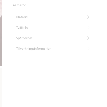
Innehåller 100% återvunnen polyester.
Läs mer
Artikelnummer
:
511840
Recycled Polyester
Material
Tvättråd
Spårbarhet
Tillverkningsinformation