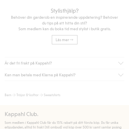
Stylisthjälp?
Behöver din garderob en inspirerande uppdatering? Behöver
du tips på att hitta din stil?
Som medlem kan du boka tid med stylist i butik gratis.
Läs mer
Är det fri frakt på Kappahl?
Kan man betala med Klarna på Kappahl?
Är du medlem i Kappahl Club har du alltid gratis frakt till butik
eller om du handlar för över 500kr med leverans till ombud
eller paketbox (gäller ej hemleverans). Frakten tas bort per
Ja, i samarbete med Klarna erbjuder vi smidig betalning med
Barn
Tröjor & koftor
Sweatshirts
automatik efter du loggat in och identifierats som medlem.
bland annat faktura och swish men även andra betalningssätt.
Genom att lämna information i kassan godkänner du Klarnas
Annars kostar frakten 39kr för ombudsleverans eller paketskåp
villkor. Genom att klicka på "Slutför köp" godkänner du Kappahls
(Instabox) och 59kr vid hemleverans oavsett hur mycket du
Kappahl Club.
allmänna villkor.
Läs mer om Klarnas betalningsvillkor
(extern
handlar för.
länk).
Som medlem i Kappahl Club får du 15% rabatt på ditt första köp. Du får unika
Läs mer
Läs mer
erbjudanden, alltid fri frakt (till ombud) vid köp över 500 kr samt samlar poäng