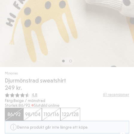
Minories
Djurmönstrad sweatshirt
249 kr.
Snittbetyg:
61
recensioner
4.8
Färg:
Beige / mönstrad
Storlek:
86/92
Slutsåld online
86/92
98/104
110/116
122/128
Denna produkt går inte längre att köpa