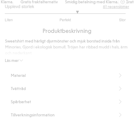
arna.
Gratis fraktalternativ
Smidig betalning med Klarna.
Gratis f
Upplevd storlek
61
recensioner
3.4
Liten
Perfekt
Stor
utav
Baserat
5
Produktbeskrivning
på
50
Sweatshirt med härligt djurmönster och mjuk borstad insida från
betyg
Minories. Gjord i ekologisk bomull. Tröjan har ribbad mudd i hals, ärm
och nederkant.
Innehåller 80% ekologisk bomull.
Läs mer
Artikelnummer
:
416495
Material
Tvättråd
Spårbarhet
Tillverkningsinformation