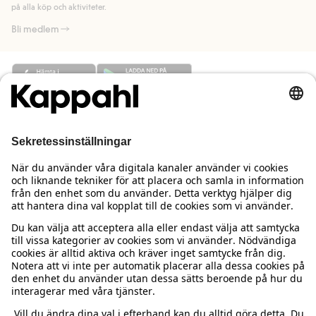
på alla köp och aktiviteter.
Bli medlem
Behöver du hjälp?
Kundservice
Kappahl Club
Vanliga frågor
Logga in
Om oss
Beställning & retur
Kappahl Club
Om Kappahl Group
Villkor & policy
Kontakta oss
Medlemsvillkor
Hållbarhet
Köpvillkor Sverige
Mer från oss