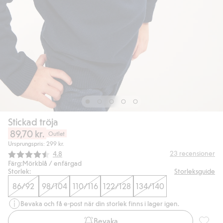
Stickad tröja
89,70 kr.
Outlet
Ursprungspris: 299 kr.
Snittbetyg:
23
recensioner
4.8
Färg:
Mörkblå / enfärgad
Storlek:
Storleksguide
86/92
98/104
110/116
122/128
134/140
Bevaka och få e-post när din storlek finns i lager igen.
Bevaka