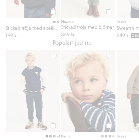
Köp
Köp
Newbie
Basics
Stickad tröja med björnar
Stickad tröja med axelknappar
349 kr.
199 kr.
249 kr.
3 fö
Populärt just nu
Mjukisbyxor med förstärkta knän, Lägg till i
Randig långärmad 
Köp
Köp
+1
+1
Basics
Basics