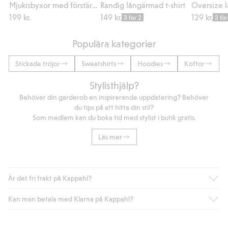
Mjukisbyxor med förstärkta knän
Randig långärmad t-shirt
199 kr.
149 kr.
129 kr.
3 för 2
3 för
Populära kategorier
Stickade tröjor
Sweatshirts
Hoodies
Koftor
Stylisthjälp?
Behöver din garderob en inspirerande uppdatering? Behöver
du tips på att hitta din stil?
Som medlem kan du boka tid med stylist i butik gratis.
Läs mer
Är det fri frakt på Kappahl?
Kan man betala med Klarna på Kappahl?
Är du medlem i Kappahl Club har du alltid gratis frakt till butik
eller om du handlar för över 500kr med leverans till ombud
eller paketbox (gäller ej hemleverans). Frakten tas bort per
Ja, i samarbete med Klarna erbjuder vi smidig betalning med