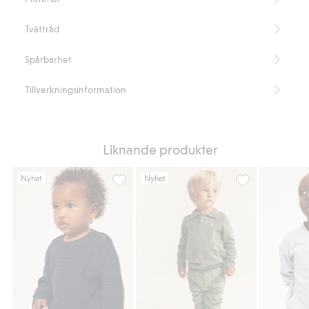
Tvättråd
Spårbarhet
Tillverkningsinformation
Liknande produkter
Nyhet
Nyhet
Stickad tröja med axelknappar, Lägg till i f
Stickad tröja med