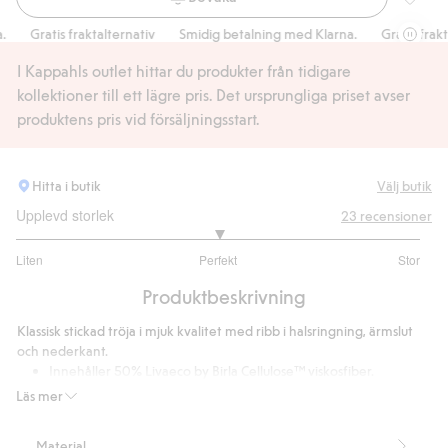
Stickad 
Gratis fraktalternativ
Smidig betalning med Klarna.
Gratis fraktalt
I Kappahls outlet hittar du produkter från tidigare
kollektioner till ett lägre pris. Det ursprungliga priset avser
produktens pris vid försäljningsstart.
Hitta i butik
Välj butik
Upplevd storlek
23
recensioner
3
Liten
Perfekt
Stor
utav
Baserat
5
Produktbeskrivning
på
20
Klassisk stickad tröja i mjuk kvalitet med ribb i halsringning, ärmslut
betyg
och nederkant.
Innehåller 50% Livaeco by Birla Cellulose™ viskosfiber.
Artikelnummer
:
497396
Läs mer
LIVAECO BY BIRLA CELLULOSE™ Blend
Material