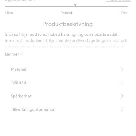
3.285714285714286
Liten
Perfekt
Stor
utav
Baserat
5
Produktbeskrivning
på
7
Stickad tröja med rund, ribbad halsringning och ribbade avslut i
betyg
ärmar och nederkant. Tröjan har dekorativa stygn längs ärmslut och
nederkant samt droppade axlar för en mer avslappnad passform.
Innehåller 65% återvunnen polyester.
Läs mer
Artikelnummer
:
482984
Blended Recycled Polyester
Material
Tvättråd
Spårbarhet
Tillverkningsinformation