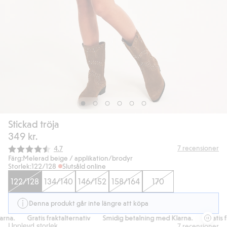
Stickad tröja
349 kr.
Snittbetyg:
7
recensioner
4.7
Färg:
Melerad beige / applikation/brodyr
Storlek:
122/128
Slutsåld online
122/128
134/140
146/152
158/164
170
Denna produkt går inte längre att köpa
rna.
Gratis fraktalternativ
Smidig betalning med Klarna.
Gratis fr
Upplevd storlek
7
recensioner