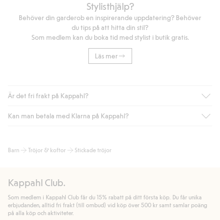
Stylisthjälp?
Behöver din garderob en inspirerande uppdatering? Behöver
du tips på att hitta din stil?
Som medlem kan du boka tid med stylist i butik gratis.
Läs mer
Är det fri frakt på Kappahl?
Kan man betala med Klarna på Kappahl?
Är du medlem i Kappahl Club har du alltid gratis frakt till butik
eller om du handlar för över 500kr med leverans till ombud
eller paketbox (gäller ej hemleverans). Frakten tas bort per
Ja, i samarbete med Klarna erbjuder vi smidig betalning med
Barn
Tröjor & koftor
Stickade tröjor
automatik efter du loggat in och identifierats som medlem.
bland annat faktura och swish men även andra betalningssätt.
Genom att lämna information i kassan godkänner du Klarnas
Annars kostar frakten 39kr för ombudsleverans eller paketskåp
villkor. Genom att klicka på "Slutför köp" godkänner du Kappahls
(Instabox) och 59kr vid hemleverans oavsett hur mycket du
Kappahl Club.
allmänna villkor.
Läs mer om Klarnas betalningsvillkor
(extern
handlar för.
länk).
Som medlem i Kappahl Club får du 15% rabatt på ditt första köp. Du får unika
Läs mer
Läs mer
erbjudanden, alltid fri frakt (till ombud) vid köp över 500 kr samt samlar poäng
på alla köp och aktiviteter.