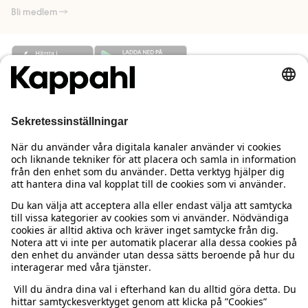
Bli medlem
Behöver du hjälp?
Kundservice
Kappahl Club
Vanliga frågor
Logga in
Om oss
Beställning & retur
Kappahl Club
Om Kappahl Group
Villkor & policy
Kontakta oss
Medlemsvillkor
Hållbarhet
Köpvillkor Sverige
Mer från oss
Hitta butik